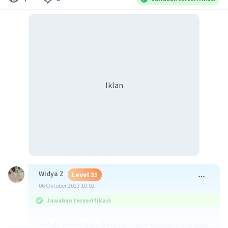
Iklan
Widya Z
Level 33
06 Oktober 2023 10:02
Jawaban terverifikasi
boleh, botol kaca bersifat inert secara kimia dan