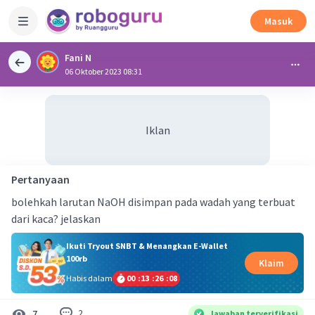
Masuk
Fani N
06 Oktober 2023 08:31
Iklan
Pertanyaan
bolehkah larutan NaOH disimpan pada wadah yang terbuat
dari kaca? jelaskan
Ikuti Tryout SNBT & Menangkan E-Wallet
100rb
Klaim
Habis dalam
00
:
13
:
26
:
07
2
7
Jawaban terverifikasi