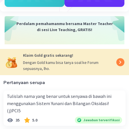
yang sesuai saat menangani larutan NaOH dan
menyimpannya di tempat yang aman dan
terpisah dari bahan-bahan lain yang tidak cocok.
Perdalam pemahamanmu bersama Master Teacher
di sesi Live Teaching, GRATIS!
·
0.0
(
0
)
Balas
Beri Rating
Klaim Gold gratis sekarang!
Dengan Gold kamu bisa tanya soal ke Forum
sepuasnya, lho.
Pertanyaan serupa
Tulislah nama yang benar untuk senyawa di bawah ini
menggunakan Sistem Yunani dan Bilangan Oksidasi!
(j)PCI5
35
5.0
Jawaban terverifikasi