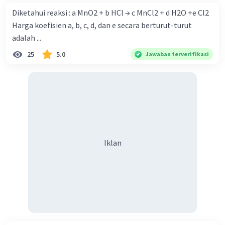
Diketahui reaksi : a MnO2 + b HCl → c MnCl2 + d H2O +e Cl2
Harga koefisien a, b, c, d, dan e secara berturut-turut
adalah ...
25
5.0
Jawaban terverifikasi
Iklan