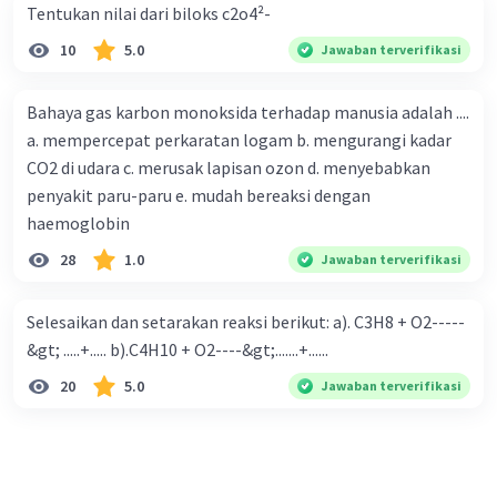
Tentukan nilai dari biloks c2o4²-
10
5.0
Jawaban terverifikasi
Bahaya gas karbon monoksida terhadap manusia adalah ....
a. mempercepat perkaratan logam b. mengurangi kadar
CO2 di udara c. merusak lapisan ozon d. menyebabkan
penyakit paru-paru e. mudah bereaksi dengan
haemoglobin
28
1.0
Jawaban terverifikasi
Selesaikan dan setarakan reaksi berikut: a). C3H8 + O2-----
&gt; .....+..... b).C4H10 + O2----&gt;.......+......
20
5.0
Jawaban terverifikasi