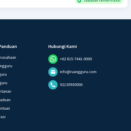
Jawaban terverifikasi
Panduan
Hubungi Kami
erusahaan
+62 815-7441-0000
angguru
info@ruangguru.com
guru
guru
02130930000
ntanan
gaduan
entuan
vasi