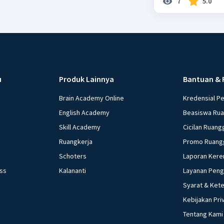
7
5.0
u
Produk Lainnya
Bantuan & 
Brain Academy Online
Kredensial P
English Academy
Beasiswa Ru
Skill Academy
Cicilan Ruang
Ruangkerja
Promo Ruang
Schoters
Laporan Kere
ess
Kalananti
Layanan Pen
Syarat & Ket
Kebijakan Pri
Tentang Kami