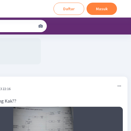
Daftar
Masuk
3 22:16
ng Kak??