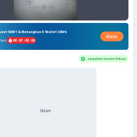
ryout SNBT & Menangkan E-Wallet 100rb
Klaim
alam
00
:
07
:
03
:
05
Jawaban terverifikasi
Iklan