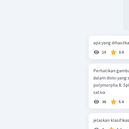
apa yang dihasilk
10
3.0
Perhatikan gamba
dalam divisi yang
polymorpha B. Sph
sativa
36
5.0
jelaskan klasifikas