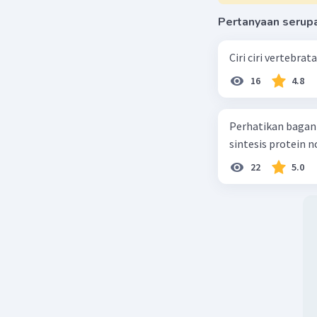
Pertanyaan serup
Ciri ciri vertebra
16
4.8
Perhatikan bagan sintesis protei
sintesis protein 
22
5.0