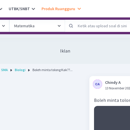
UTBK/SNBT
Produk Ruangguru
Iklan
SMA
Biologi
Boleh minta tolong Kak??...
Chindy A
13 November 202
Boleh minta tolo