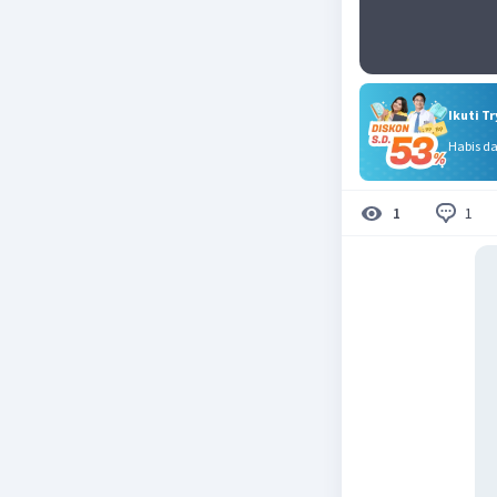
Ikuti T
Habis d
1
1