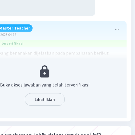
Master Teacher
2023 04:18
terverifikasi
ang benar akan dijelaskan pada pembahasan berikut.
an:
 anggota tubuh
Buka akses jawaban yang telah terverifikasi
 anggota gerak
ung kepala
Lihat Iklan
 belakang
rusuk
 panggul
kaki