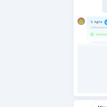
S. Agita
14 November 
Jawaban 
Jawaban y
Pembahas
a) tulang
b) tulang
c) tulang
d) tempur
e) tulang
f) tulang 
g) gelang
h) tulang 
i) otot