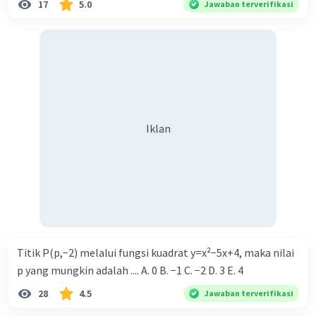
17
5.0
Jawaban terverifikasi
Iklan
Titik P(p,−2) melalui fungsi kuadrat y=x²−5x+4, maka nilai
p yang mungkin adalah .... A. 0 B. −1 C. −2 D. 3 E. 4
28
4.5
Jawaban terverifikasi