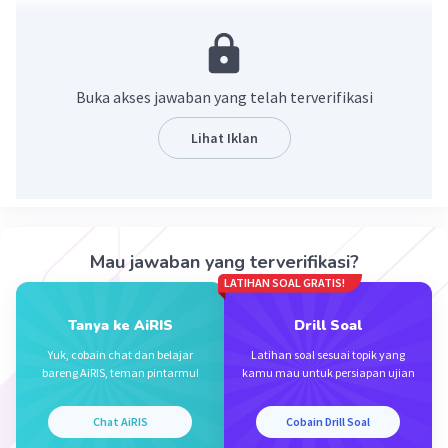
·
0.0
(
0
)
Balas
Beri Rating
Nayla N
Level 4
18 Oktober 2023 14:59
Buka akses jawaban yang telah terverifikasi
okkee kak terima kasih😻
Lihat Iklan
Mau jawaban yang terverifikasi?
LATIHAN SOAL GRATIS!
Iklan
Tanya ke AiRIS
Drill Soal
Yuk, cobain chat dan belajar
Latihan soal sesuai topik yang
bareng AiRIS, teman pintarmu!
kamu mau untuk persiapan ujian
Chat AiRIS
Cobain Drill Soal