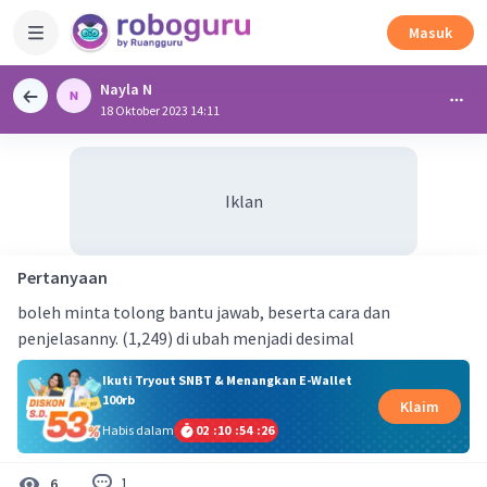
Masuk
Nayla N
18 Oktober 2023 14:11
Iklan
Pertanyaan
boleh minta tolong bantu jawab, beserta cara dan
penjelasanny. (1,249) di ubah menjadi desimal
Ikuti Tryout SNBT & Menangkan E-Wallet
100rb
Klaim
Habis dalam
02
:
10
:
54
:
26
1
6