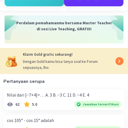
Perdalam pemahamanmu bersama Master Teacher
di sesi Live Teaching, GRATIS!
Klaim Gold gratis sekarang!
Dengan Gold kamu bisa tanya soal ke Forum
sepuasnya, lho.
Pertanyaan serupa
Nilai dari |−7+4|=… A. 3 B. −3 C. 11 D. −4 E. 4
62
5.0
Jawaban terverifikasi
cos 105° - cos 15° adalah