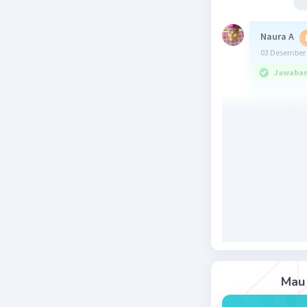
Naura A
03 Desember 
Jawaban 
nilai x=
Beri R
Mau 