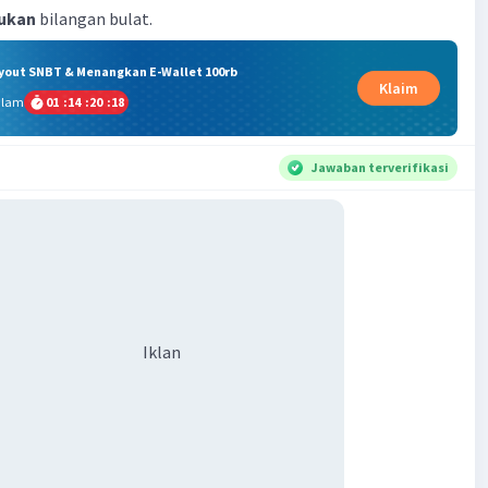
ukan
bilangan bulat.
ryout SNBT & Menangkan E-Wallet 100rb
Klaim
alam
01
:
14
:
20
:
18
Jawaban terverifikasi
Iklan