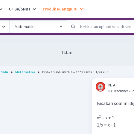
UTBK/SNBT
Produk Ruangguru
Iklan
SMA
Matematika
Bisakah soal ini dijawab? x 2 = x + 1 1/x = x - 1 ...
N. A
03 Desember 202
Bisakah soal ini d
2
x
= x + 1
1/x = x - 1