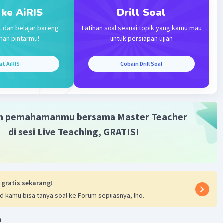
 ke AiRIS
Drill Soal
t dan belajar bareng
Latihan soal sesuai topik yang kamu mau
man pintarmu!
untuk persiapan ujian
Iklan
at AiRIS
Cobain Drill Soal
m pemahamanmu bersama Master Teacher
di sesi Live Teaching, GRATIS!
 gratis sekarang!
d kamu bisa tanya soal ke Forum sepuasnya, lho.
a