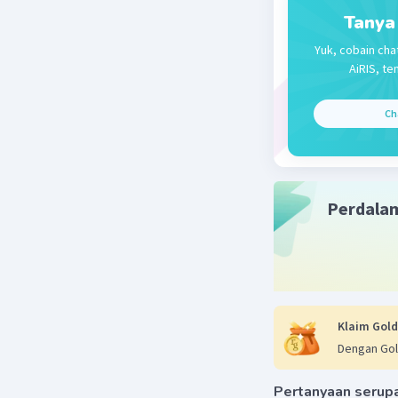
Tanya
Yuk, cobain cha
AiRIS, te
Ch
Perdala
Klaim Gold
Dengan Gol
Pertanyaan serup