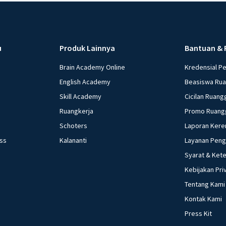
u
Produk Lainnya
Bantuan & 
Brain Academy Online
Kredensial P
English Academy
Beasiswa Ru
Skill Academy
Cicilan Ruang
Ruangkerja
Promo Ruang
Schoters
Laporan Kere
ess
Kalananti
Layanan Pen
Syarat & Ket
Kebijakan Pri
Tentang Kami
Kontak Kami
Press Kit