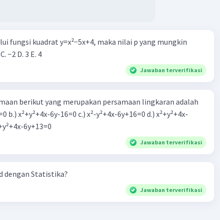
alui fungsi kuadrat y=x²−5x+4, maka nilai p yang mungkin
 C. −2 D. 3 E. 4
Jawaban terverifikasi
aan berikut yang merupakan persamaan lingkaran adalah
=0 b.) x²+y²+4x-6y-16=0 c.) x²-y²+4x-6y+16=0 d.) x²+y²+4x-
2=0 e.) x²+y²+4x-6y+13=0
Jawaban terverifikasi
 dengan Statistika?
Jawaban terverifikasi