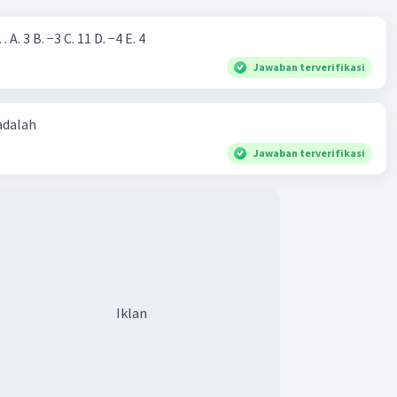
Nilai dari |−7+4|=… A. 3 B. −3 C. 11 D. −4 E. 4
Jawaban terverifikasi
 adalah
Jawaban terverifikasi
Iklan