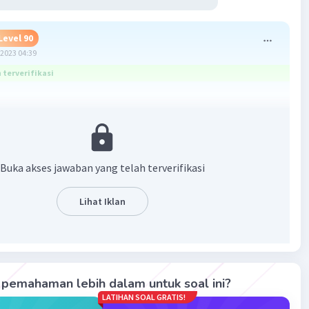
Level 90
2023 04:39
terverifikasi
Buka akses jawaban yang telah terverifikasi
Lihat Iklan
·
5.0
(
2
)
Balas
ating
pemahaman lebih dalam untuk soal ini?
LATIHAN SOAL GRATIS!