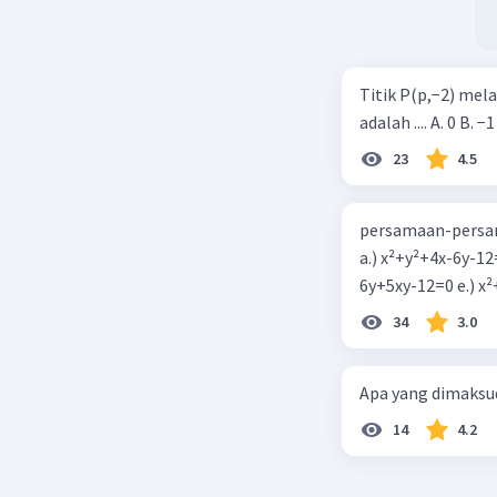
Titik P(p,−2) mel
adalah .... A. 0 B. −1
23
4.5
persamaan-persam
a.) x²+y²+4x-6y-12
6y+5xy-1
34
3.0
Apa yang dimaksud
14
4.2