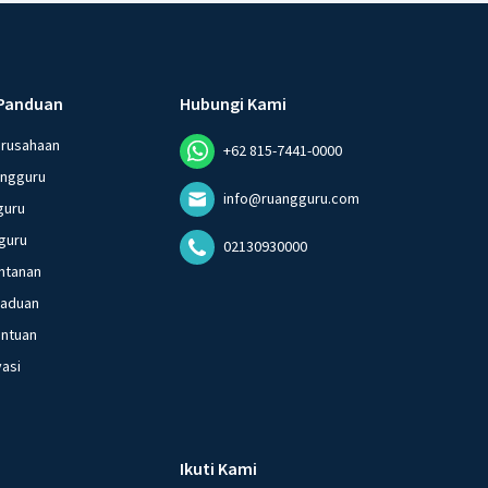
Panduan
Hubungi Kami
erusahaan
+62 815-7441-0000
angguru
info@ruangguru.com
guru
guru
02130930000
ntanan
gaduan
entuan
vasi
Ikuti Kami