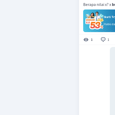
Berapa nilai x? x
b
Ikuti T
Habis d
1
1