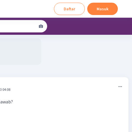
Daftar
Masuk
3 04:08
ijawab?