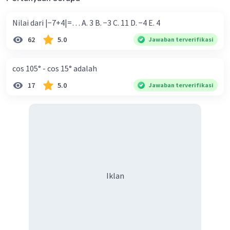
Nilai dari |−7+4|=… A. 3 B. −3 C. 11 D. −4 E. 4
62
5.0
Jawaban terverifikasi
cos 105° - cos 15° adalah
17
5.0
Jawaban terverifikasi
Iklan