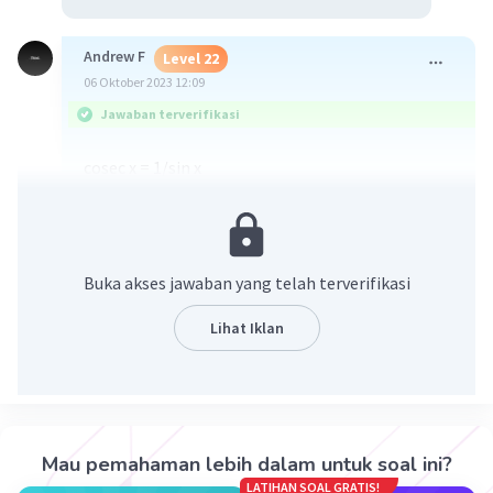
Andrew F
Level 22
06 Oktober 2023 12:09
Jawaban terverifikasi
cosec x = 1/sin x
cotan x = cos x/sin x
cos x . cosec x = cotan x
cos x . 1/sin x = cos x/sin x
Buka akses jawaban yang telah terverifikasi
cos x/sin x = cos x/sin x (terbukti)
Lihat Iklan
Semoga membantu.
·
5.0
(
1
)
Balas
Beri Rating
Mau pemahaman lebih dalam untuk soal ini?
LATIHAN SOAL GRATIS!