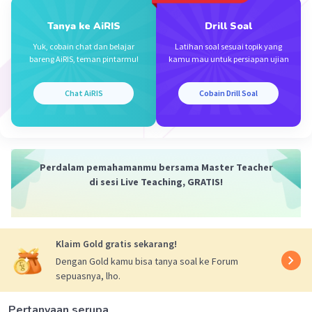
Tanya ke AiRIS
Drill Soal
Yuk, cobain chat dan belajar
Latihan soal sesuai topik yang
bareng AiRIS, teman pintarmu!
kamu mau untuk persiapan ujian
Iklan
Chat AiRIS
Cobain Drill Soal
Perdalam pemahamanmu bersama Master Teacher
di sesi Live Teaching, GRATIS!
Klaim Gold gratis sekarang!
Dengan Gold kamu bisa tanya soal ke Forum
sepuasnya, lho.
Pertanyaan serupa