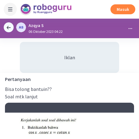
Masuk
Azqya S
06 Oktober 2023 04:22
Iklan
Pertanyaan
Bisa tolong bantuin??
Soal mtk lanjut