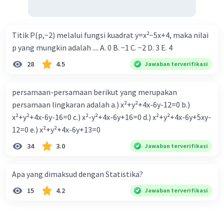
Titik P(p,−2) melalui fungsi kuadrat y=x²−5x+4, maka nilai
p yang mungkin adalah .... A. 0 B. −1 C. −2 D. 3 E. 4
28
4.5
Jawaban terverifikasi
persamaan-persamaan berikut yang merupakan
persamaan lingkaran adalah a.) x²+y²+4x-6y-12=0 b.)
x²+y²+4x-6y-16=0 c.) x²-y²+4x-6y+16=0 d.) x²+y²+4x-6y+5xy-
12=0 e.) x²+y²+4x-6y+13=0
34
3.0
Jawaban terverifikasi
Apa yang dimaksud dengan Statistika?
15
4.2
Jawaban terverifikasi