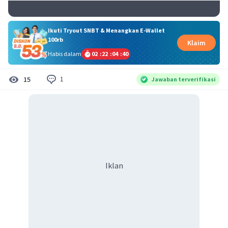
Ikuti Tryout SNBT & Menangkan E-Wallet
100rb
Klaim
Habis dalam
02
:
22
:
04
:
40
1
15
Jawaban terverifikasi
Iklan