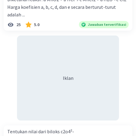
Harga koefisien a, b, c, d, dan e secara berturut-turut
Iklan
adalah ...
25
5.0
Jawaban terverifikasi
Iklan
Tentukan nilai dari biloks c2o4²-