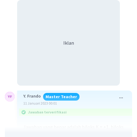
Iklan
Y. Frando
Master Teacher
11 Januari 2023 00:01
Jawaban terverifikasi
Jawaban yang benar adalah biloks K = +1, biloks
Cr = +6, dan biloks O = -2.