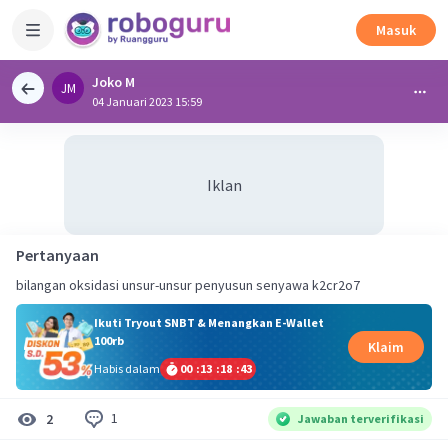
Masuk
Joko M
JM
04 Januari 2023 15:59
Iklan
Pertanyaan
bilangan oksidasi unsur-unsur penyusun senyawa k2cr2o7
Ikuti Tryout SNBT & Menangkan E-Wallet
100rb
Klaim
Habis dalam
00
:
13
:
18
:
42
1
2
Jawaban terverifikasi