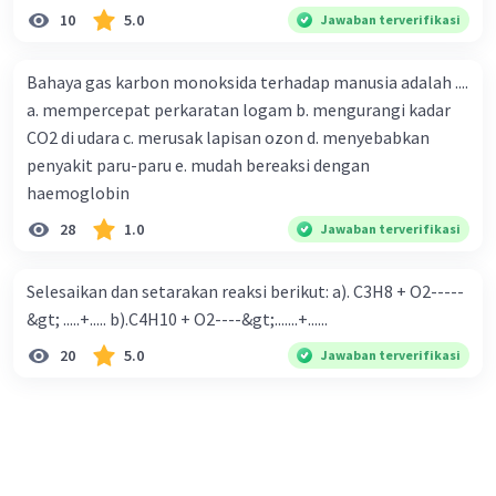
10
5.0
Jawaban terverifikasi
Bahaya gas karbon monoksida terhadap manusia adalah ....
a. mempercepat perkaratan logam b. mengurangi kadar
CO2 di udara c. merusak lapisan ozon d. menyebabkan
penyakit paru-paru e. mudah bereaksi dengan
haemoglobin
28
1.0
Jawaban terverifikasi
Selesaikan dan setarakan reaksi berikut: a). C3H8 + O2-----
&gt; .....+..... b).C4H10 + O2----&gt;.......+......
20
5.0
Jawaban terverifikasi