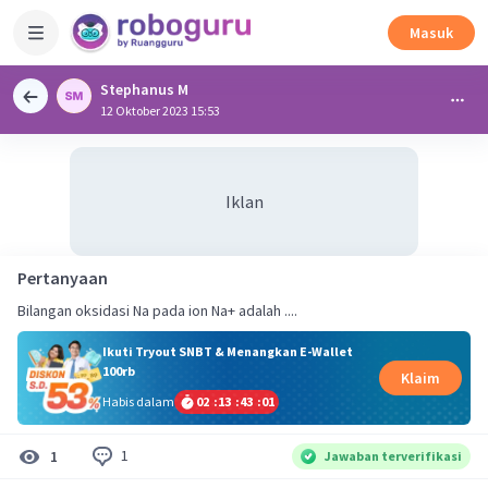
Masuk
Stephanus M
12 Oktober 2023 15:53
Iklan
Pertanyaan
Bilangan oksidasi Na pada ion Na+ adalah ....
Ikuti Tryout SNBT & Menangkan E-Wallet
100rb
Klaim
Habis dalam
02
:
13
:
43
:
01
1
1
Jawaban terverifikasi