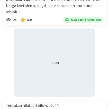
Harga koefisien a, b, c, d, dan e secara berturut-turut
adalah ...
25
5.0
Jawaban terverifikasi
Iklan
Tentukan nilai dari biloks c2o4²-