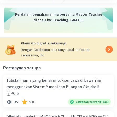
Perdalam pemahamanmu bersama Master Teacher
di sesi Live Teaching, GRATIS!
Iklan
Klaim Gold gratis sekarang!
Dengan Gold kamu bisa tanya soal ke Forum
sepuasnya, lho.
Pertanyaan serupa
Tulislah nama yang benar untuk senyawa di bawah ini
menggunakan Sistem Yunani dan Bilangan Oksidasi!
(j)PCI5
35
5.0
Jawaban terverifikasi
Diketahui reaksi : a MnO2 + b HCl → c MnCl2 + d H2O +e Cl2