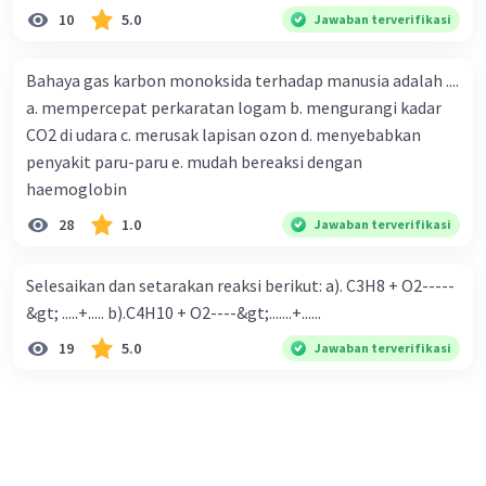
10
5.0
Jawaban terverifikasi
Bahaya gas karbon monoksida terhadap manusia adalah ....
a. mempercepat perkaratan logam b. mengurangi kadar
CO2 di udara c. merusak lapisan ozon d. menyebabkan
penyakit paru-paru e. mudah bereaksi dengan
haemoglobin
28
1.0
Jawaban terverifikasi
Selesaikan dan setarakan reaksi berikut: a). C3H8 + O2-----
&gt; .....+..... b).C4H10 + O2----&gt;.......+......
19
5.0
Jawaban terverifikasi