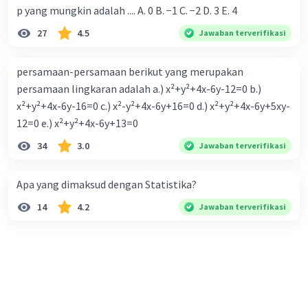
p yang mungkin adalah .... A. 0 B. −1 C. −2 D. 3 E. 4
27
4.5
Jawaban terverifikasi
persamaan-persamaan berikut yang merupakan
persamaan lingkaran adalah a.) x²+y²+4x-6y-12=0 b.)
x²+y²+4x-6y-16=0 c.) x²-y²+4x-6y+16=0 d.) x²+y²+4x-6y+5xy-
12=0 e.) x²+y²+4x-6y+13=0
34
3.0
Jawaban terverifikasi
Apa yang dimaksud dengan Statistika?
14
4.2
Jawaban terverifikasi