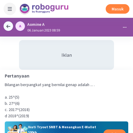
Masuk
Aomine A
06 Januari 2023 08:59
Iklan
Pertanyaan
Bilangan berpangkat yang bernilai genap adalah ... .
a. 25^(5)
b. 27^(6)
c. 2017^(2018)
d 2018^(2019)
Ikuti Tryout SNBT & Menangkan E-Wallet
100rb