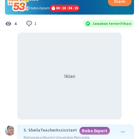
Klaim
Habis dalam
00
:
18
:
34
:
25
1
4
Jawaban terverifikasi
Iklan
S. SheilaTeacherAssisstant
Robo Expert
Mahasiswa/Alumni Universitas Pancasila