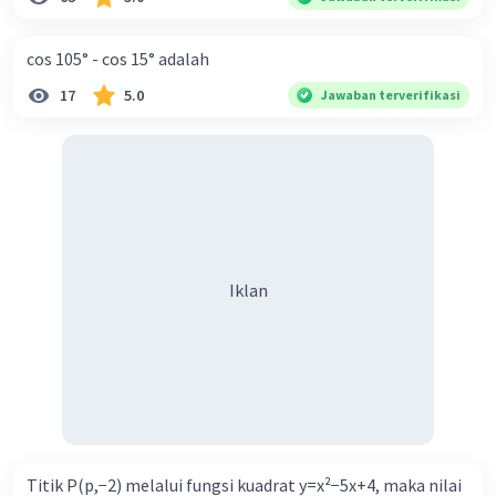
cos 105° - cos 15° adalah
Iklan
17
5.0
Jawaban terverifikasi
Iklan
Titik P(p,−2) melalui fungsi kuadrat y=x²−5x+4, maka nilai