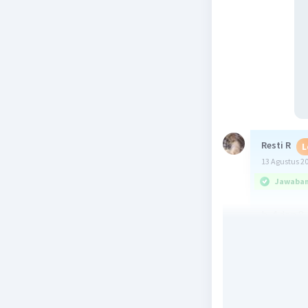
Resti R
L
13 Agustus 2
Jawaban 
b. 4 dan 8
kelipatan 4:
kelipatan 8
Beri R