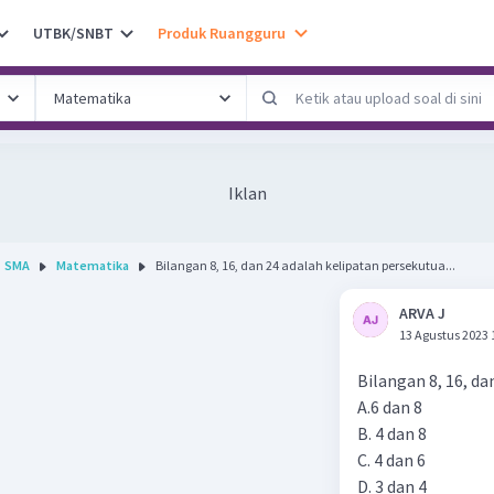
UTBK/SNBT
Produk Ruangguru
Iklan
SMA
Matematika
Bilangan 8, 16, dan 24 adalah kelipatan persekutua...
ARVA J
13 Agustus 2023 
Bilangan 8, 16, dan
A.6 dan 8
B. 4 dan 8
C. 4 dan 6
D. 3 dan 4