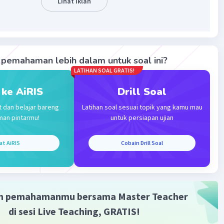
Lihat Iklan
n Z
Level 44
023 01:28
pemahaman lebih dalam untuk soal ini?
Iklan
LATIHAN SOAL GRATIS!
·
5.0
(
1
)
Balas
ating
 ke AiRIS
Drill Soal
t dan belajar bareng
Latihan soal sesuai topik yang kamu mau
man pintarmu!
untuk persiapan ujian
at AiRIS
Cobain Drill Soal
m pemahamanmu bersama Master Teacher
di sesi Live Teaching, GRATIS!