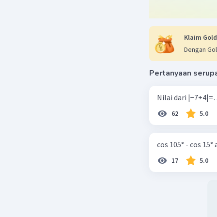
Klaim Gold
Dengan Gol
Pertanyaan serup
62
5.0
cos 105° - cos 15°
17
5.0