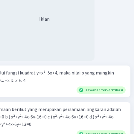
Iklan
alui fungsi kuadrat y=x²−5x+4, maka nilai p yang mungkin
 C. −2 D. 3 E. 4
Jawaban terverifikasi
aan berikut yang merupakan persamaan lingkaran adalah
=0 b.) x²+y²+4x-6y-16=0 c.) x²-y²+4x-6y+16=0 d.) x²+y²+4x-
2=0 e.) x²+y²+4x-6y+13=0
Jawaban terverifikasi