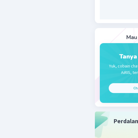
Nafsiyatu
14 Agustus 2
b. 4 dan 8
Mau 
Beri R
Tanya
Yuk, cobain cha
AiRIS, te
Ch
Perdala