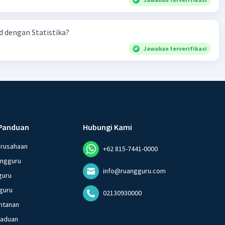
 dengan Statistika?
Jawaban terverifikasi
Panduan
Hubungi Kami
erusahaan
+62 815-7441-0000
angguru
info@ruangguru.com
guru
guru
02130930000
ntanan
gaduan