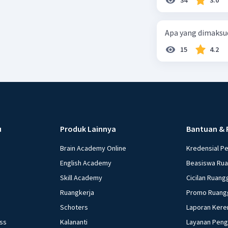
Apa yang dimaksud
15
4.2
u
Produk Lainnya
Bantuan & 
Brain Academy Online
Kredensial P
English Academy
Beasiswa Ru
Skill Academy
Cicilan Ruang
Ruangkerja
Promo Ruang
Schoters
Laporan Kere
ess
Kalananti
Layanan Pen