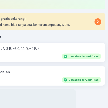
 gratis sekarang!
d kamu bisa tanya soal ke Forum sepuasnya, lho.
a
Nilai dari |−7+4|=… A. 3 B. −3 C. 11 D. −4 E. 4
Jawaban terverifikasi
 adalah
Jawaban terverifikasi