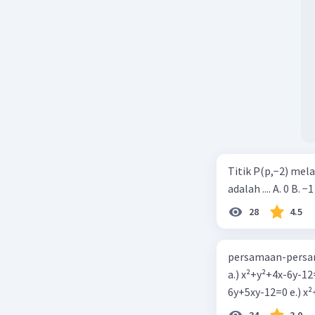
Titik P(p,−2) mel
adalah .... A. 0 B. −1
28
4.5
persamaan-persam
a.) x²+y²+4x-6y-12
6y+5xy-1
34
3.0