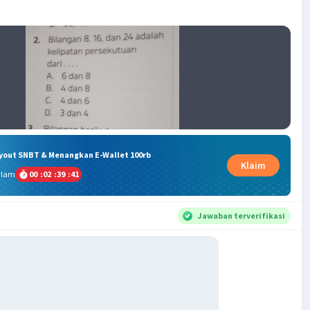
ryout SNBT & Menangkan E-Wallet 100rb
Klaim
alam
00
:
02
:
39
:
41
Jawaban terverifikasi