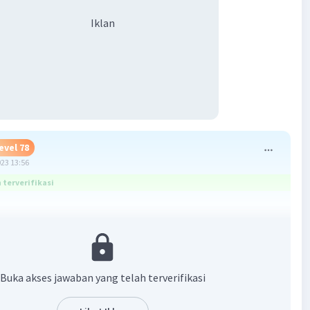
Iklan
evel 78
023 13:56
terverifikasi
 4, 8, 12, 16, 20, 24, 28, ..., 40
: 8, 16, 24, 32, ..., 80
Buka akses jawaban yang telah terverifikasi
·
5.0
(
2
)
Balas
ating