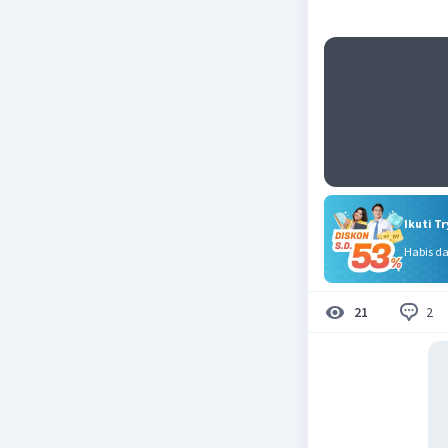
Ikuti T
Habis d
2
21