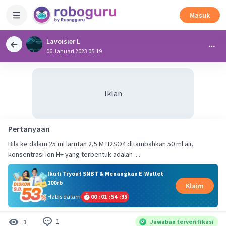
Masuk
Lavoisier L
06 Januari 2023 05:19
Iklan
Pertanyaan
Bila ke dalam 25 ml larutan 2,5 M H2SO4 ditambahkan 50 ml air,
konsentrasi ion H+ yang terbentuk adalah ....
Ikuti Tryout SNBT & Menangkan E-Wallet
100rb
Klaim
Habis dalam
00
:
01
:
54
:
34
1
1
Jawaban terverifikasi