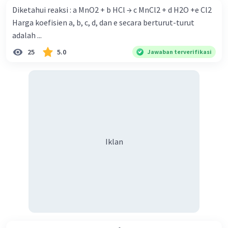
Diketahui reaksi : a MnO2 + b HCl → c MnCl2 + d H2O +e Cl2
Harga koefisien a, b, c, d, dan e secara berturut-turut
adalah ...
25
5.0
Jawaban terverifikasi
Iklan