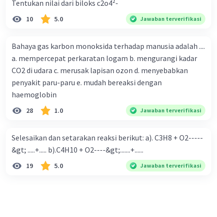
Tentukan nilai dari biloks c2o4²-
10
5.0
Jawaban terverifikasi
Bahaya gas karbon monoksida terhadap manusia adalah ....
a. mempercepat perkaratan logam b. mengurangi kadar
CO2 di udara c. merusak lapisan ozon d. menyebabkan
penyakit paru-paru e. mudah bereaksi dengan
haemoglobin
28
1.0
Jawaban terverifikasi
Selesaikan dan setarakan reaksi berikut: a). C3H8 + O2-----
&gt; .....+..... b).C4H10 + O2----&gt;.......+......
19
5.0
Jawaban terverifikasi