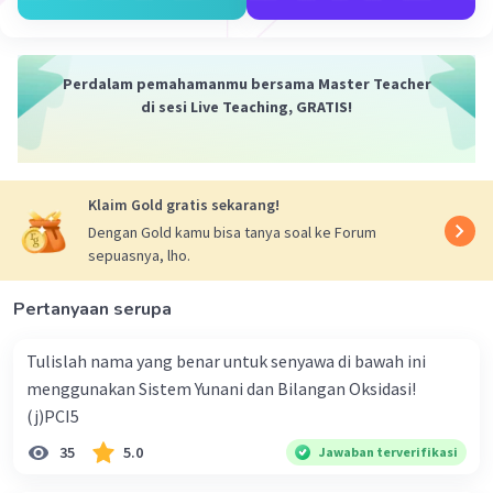
M2 = 8,3×10⁻¹ M
H₂SO₄ → 2H⁺ + SO₄²⁻
[H⁺] = a × M
Perdalam pemahamanmu bersama Master Teacher
[H⁺] = 2 × 8,3×10⁻¹ M
di sesi Live Teaching, GRATIS!
[H⁺] = 1,67 M.
Jadi, konsentrasi ion H⁺ adalah 1,67 M.
Klaim Gold gratis sekarang!
·
0.0
(
0
)
Balas
Beri Rating
Dengan Gold kamu bisa tanya soal ke Forum
sepuasnya, lho.
Pertanyaan serupa
Tulislah nama yang benar untuk senyawa di bawah ini
menggunakan Sistem Yunani dan Bilangan Oksidasi!
Iklan
(j)PCI5
35
5.0
Jawaban terverifikasi