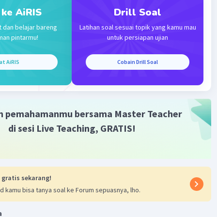
ang diinginkan secara lebih terencana dan efisien.
 ke AiRIS
Drill Soal
·
0.0
(
0
)
Balas
ating
t dan belajar bareng
Latihan soal sesuai topik yang kamu mau
man pintarmu!
untuk persiapan ujian
Community
Level 53
at AiRIS
Cobain Drill Soal
4:31
produksi yang biasanya digunakan dalam kasus seperti ini
rsilangan (Crossbreeding)
Iklan
m pemahamanmu bersama Master Teacher
an adalah teknik reproduksi di mana dua individu yang
di sesi Live Teaching, GRATIS!
ari jenis atau ras yang berbeda dibiakkan bersama untuk
kan keturunan yang memiliki kombinasi sifat-sifat yang
n dari kedua induknya. Dalam contoh yang Anda berikan,
a Gertrudis merupakan hasil persilangan antara sapi
 gratis sekarang!
(yang dikenal memiliki daging yang berkualitas baik) dan
d kamu bisa tanya soal ke Forum sepuasnya, lho.
man (yang tahan terhadap iklim panas).
a