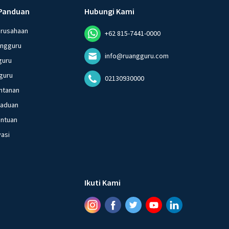
Panduan
Hubungi Kami
erusahaan
+62 815-7441-0000
angguru
info@ruangguru.com
guru
guru
02130930000
ntanan
gaduan
entuan
vasi
Ikuti Kami