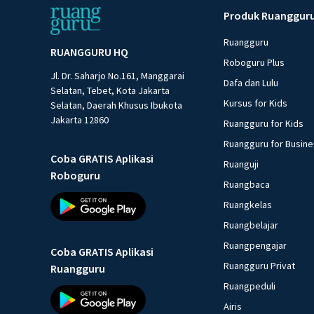
Produk Ruanggur
Ruangguru
RUANGGURU HQ
Roboguru Plus
Jl. Dr. Saharjo No.161, Manggarai
Dafa dan Lulu
Selatan, Tebet, Kota Jakarta
Kursus for Kids
Selatan, Daerah Khusus Ibukota
Jakarta 12860
Ruangguru for Kids
Ruangguru for Busin
Coba GRATIS Aplikasi
Ruanguji
Roboguru
Ruangbaca
Ruangkelas
Ruangbelajar
Ruangpengajar
Coba GRATIS Aplikasi
Ruangguru Privat
Ruangguru
Ruangpeduli
Airis