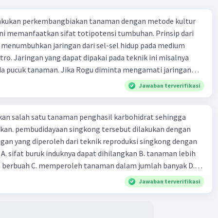
elakukan persilangan ini, peternak dapat menggabungkan
at unggul dari kedua ras tersebut dalam keturunan baru,
akukan perkembangbiakan tanaman dengan metode kultur
etahanan terhadap iklim panas dari sapi Brahman dan
ini memanfaatkan sifat totipotensi tumbuhan. Prinsip dari
daging yang baik dari sapi Shortorn. Hal ini memungkinkan
h menumbuhkan jaringan dari sel-sel hidup pada medium
untuk memperoleh hewan ternak yang lebih adaptif dan
itro. Jaringan yang dapat dipakai pada teknik ini misalnya
 untuk lingkungan dan kebutuhan mereka.
da pucuk tanaman. Jika Rogu diminta mengamati jaringan
ng akan diperoleh oleh Rogu adalah .... A. selnya tersusun rapat
·
0.0
(
0
)
Balas
Jawaban terverifikasi
ating
i sel dan vakuola yang berukuran besar B. selnya tidak
ta memiliki inti sel yang besar dan sitoplasma yang banyak C.
M
Community
Level 58
an salah satu tanaman penghasil karbohidrat sehingga
yang mati dan tidak terdapat sitoplasma pada sel D. disusun
1:10
akan. pembudidayaan singkong tersebut dilakukan dengan
ng rapat dan vakuola yang berukuran kecil dan sitoplasmanya
ngan yang diperoleh dari teknik reproduksi singkong dengan
produksi yang diterapkan peternak sapi untuk memperoleh
.. A. sifat buruk induknya dapat dihilangkan B. tanaman lebih
nak unggul seperti sapi Santa Gertrudis dari dua induk
 berbuah C. memperoleh tanaman dalam jumlah banyak D.
unggul, yaitu sapi Shortorn dan sapi Brahman, adalah:
 unggul hasil perpaduan sifat dua induknya
inasi DNA agar dapat disisipkan gen tanaman cendana
Jawaban terverifikasi
liki sifat unggul.
n:
us ini, peternak mungkin akan menggunakan teknik