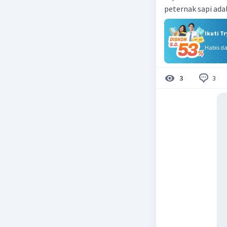
peternak sapi adala
Ikuti T
Habis d
3
3