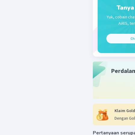
kualitas y
Tanya
Beri R
Yuk, cobain cha
AiRIS, te
Dea K
Ch
08 Mei 2024 0
Teknik re
adalah
pe
Perdala
Persilang
berasal d
menghasil
diinginka
sapi Sant
Klaim Gold
Shortorn 
Dengan Gol
sapi Brah
Pertanyaan serup