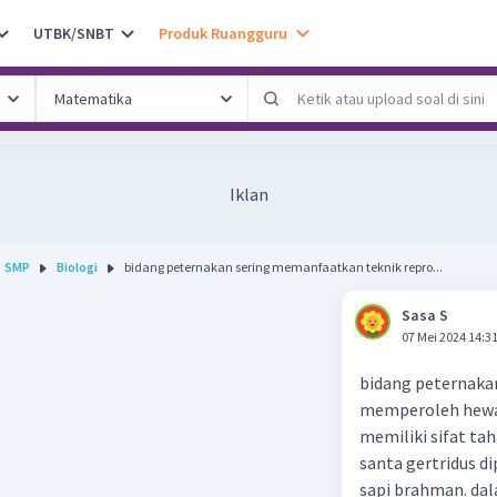
UTBK/SNBT
Produk Ruangguru
Iklan
SMP
Biologi
bidang peternakan sering memanfaatkan teknik repro...
Sasa S
07 Mei 2024 14:3
bidang peternaka
memperoleh hewan 
memiliki sifat ta
santa gertridus di
sapi brahman. dal