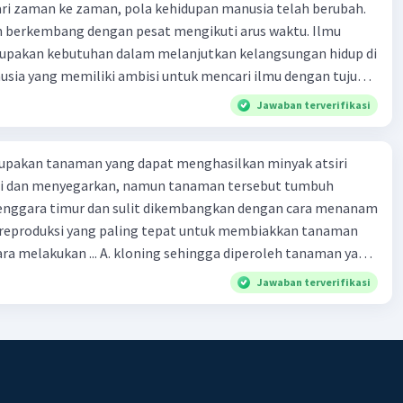
Jawaban terverifikasi
upakan tanaman yang dapat menghasilkan minyak atsiri
i dan menyegarkan, namun tanaman tersebut tumbuh
tenggara timur dan sulit dikembangkan dengan cara menanam
i reproduksi yang paling tepat untuk membiakkan tanaman
ara melakukan ... A. kloning sehingga diperoleh tanaman yang
gan induknya dalam waktu cepat B. kultur jaringan agar
Jawaban terverifikasi
 yang bersifat sama dengan induknya dalam waktu cepat C.
iperoleh tanaman yang bersifat unggul seperti induknya D.
agar dapat disisipkan gen tanaman cendana yang memiliki