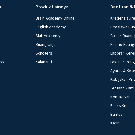
u
Produk Lainnya
Bantuan & 
Brain Academy Online
Kredensial P
English Academy
Beasiswa Ru
Skill Academy
Cicilan Ruang
Ruangkerja
Promo Ruang
Schoters
Laporan Kere
ess
Kalananti
Layanan Pen
Syarat & Ket
Kebijakan Pri
Tentang Kami
Kontak Kami
Press Kit
Bantuan
Karir