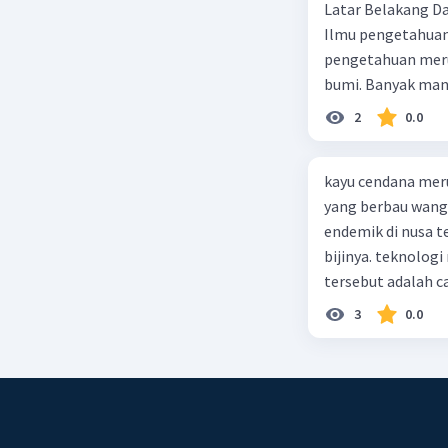
2
0.0
kayu cendana mer
yang berbau wang
endemik di nusa 
bijinya. teknolog
tersebut adalah c
bersifat sama den
3
0.0
diperoleh tanaman
hidroponik agar d
rekombinasi DNA 
sifat unggul