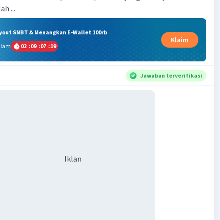
h ...
ryout SNBT & Menangkan E-Wallet 100rb
Klaim
alam
02
:
09
:
07
:
19
Jawaban terverifikasi
Iklan