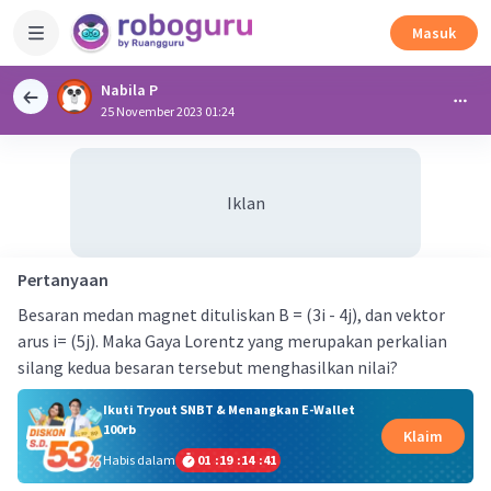
Masuk
Nabila P
25 November 2023 01:24
Iklan
Pertanyaan
Besaran medan magnet dituliskan B = (3i - 4j), dan vektor
arus i= (5j). Maka Gaya Lorentz yang merupakan perkalian
silang kedua besaran tersebut menghasilkan nilai?
Ikuti Tryout SNBT & Menangkan E-Wallet
100rb
Klaim
Habis dalam
01
:
19
:
14
:
40