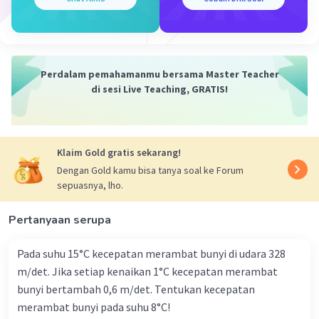
3. a) Hasil perkalian titik kedua vektor A dan B
adalah:
A · B = (-5i + j - k) · (i + 2j - 3k) = -5 + 2 - 3 = -6
Perdalam pemahamanmu bersama Master Teacher
di sesi Live Teaching, GRATIS!
3. b) Hasil perkalian silang kedua vektor A dan B
adalah vektor baru yang ditentukan oleh rumus
berikut:
A x B = |i j k |
Klaim Gold gratis sekarang!
|-5 1 -1|
Dengan Gold kamu bisa tanya soal ke Forum
|1 2 -3|
sepuasnya, lho.
A x B = (1*(-3) - (-1*2))i - ((-5)*(-3) - (-1*1))j +
((-5)*2 - 1*1)k
Pertanyaan serupa
A x B = (-3 + 2)i - (15 + 1)j - (10 - 1)k
A x B = -i - 16j - 9k
Pada suhu 15°C kecepatan merambat bunyi di udara 328
m/det. Jika setiap kenaikan 1°C kecepatan merambat
4. a) Untuk menghitung hasil perkalian silang
bunyi bertambah 0,6 m/det. Tentukan kecepatan
dua vektor A dan B, kita gunakan rumus berikut:
merambat bunyi pada suhu 8°C!
C = A x B = |i j k |