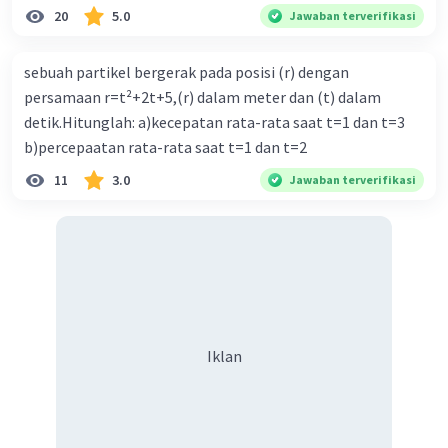
20
5.0
Jawaban terverifikasi
|2 1 -1|
|1 -1 2|
C = (1*2 - (-1*1))i - (2*2 - (-1*1))j + (2*(-1) - 1*1)k
sebuah partikel bergerak pada posisi (r) dengan
C = (2 + 1)i - (4 + 1)j + (-2 - 1)k
persamaan r=t²+2t+5,(r) dalam meter dan (t) dalam
C = 3i - 5j - 3k
detik.Hitunglah: a)kecepatan rata-rata saat t=1 dan t=3
b)percepaatan rata-rata saat t=1 dan t=2
4. b) Nilai vektor C adalah (3i - 5j - 3k) meter.
11
3.0
Jawaban terverifikasi
danielferdinandopanjaitan@gmail.com
_daniel
ferdinando panjaitan
·
0.0
(
0
)
Balas
Beri Rating
Iklan