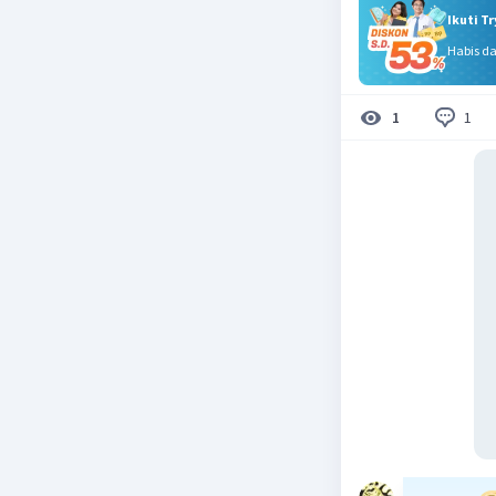
Ikuti T
Habis d
1
1