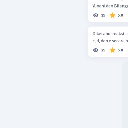
Yunani dan Bilanga
35
5.0
Diketahui reaksi :
c, d, dan e secara 
25
5.0