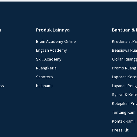
u
Produk Lainnya
Bantuan & 
Brain Academy Online
Kredensial P
English Academy
Beasiswa Ru
Skill Academy
Cicilan Ruang
Ruangkerja
Promo Ruang
Schoters
Laporan Kere
ess
Kalananti
Layanan Pen
Syarat & Ket
Kebijakan Pri
Tentang Kami
Kontak Kami
Press Kit