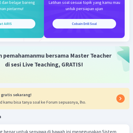
t dan belajar bareng
Latihan soal sesuai topik yang kamu mau
aban yang benar adalah (B) 9,0. Semoga penjelasan ini
man pintarmu!
untuk persiapan ujian
 kamu ya 🙂
at AiRIS
Cobain Drill Soal
·
0.0
(
0
)
Balas
ating
m pemahamanmu bersama Master Teacher
di sesi Live Teaching, GRATIS!
Iklan
 gratis sekarang!
d kamu bisa tanya soal ke Forum sepuasnya, lho.
a
ng benar untuk senyawa di bawah ini menggunakan Sistem