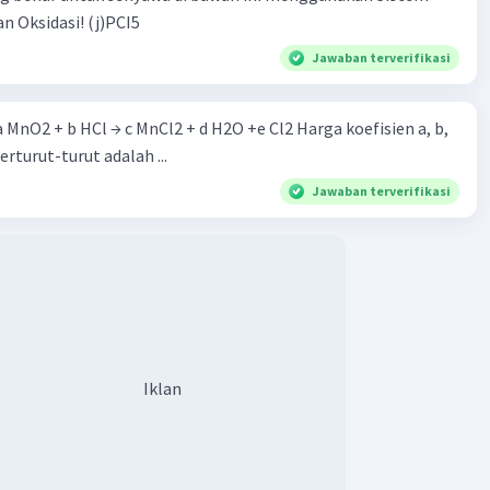
n Oksidasi! (j)PCI5
Jawaban terverifikasi
 a MnO2 + b HCl → c MnCl2 + d H2O +e Cl2 Harga koefisien a, b,
berturut-turut adalah ...
Jawaban terverifikasi
Iklan