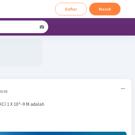
Daftar
Masuk
05:59
HCI 1 X 10^-9 M adalah