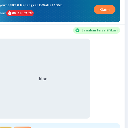
ryout SNBT & Menangkan E-Wallet 100rb
Klaim
alam
00
:
19
:
02
:
27
Jawaban terverifikasi
Iklan