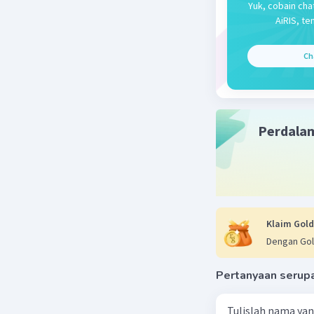
Yuk, cobain cha
Jadi, jaw
AiRIS, te
membantu
Ch
Beri R
Perdala
Klaim Gold
Dengan Gol
Pertanyaan serup
Tulislah nama ya