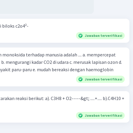
i biloks c2o4²-
Jawaban terverifikasi
oksida terhadap manusia adalah .... a. mempercepat
 d.
menyebabkan penyakit paru-paru e. mudah bereaksi dengan haemoglobin
Jawaban terverifikasi
rakan reaksi berikut: a). C3H8 + O2-----&gt; .....+..... b).C4H10 +
Jawaban terverifikasi