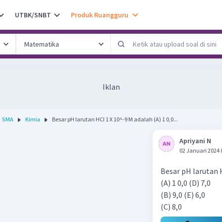
UTBK/SNBT
Produk Ruangguru
Iklan
SMA
Kimia
Besar pH larutan HCI 1 X 10^-9 M adalah (A) 1 0,0...
Apriyani N
02 Januari 2024 
Besar pH larutan 
(A) 1 0,0 (D) 7,0
(B) 9,0 (E) 6,0
(C) 8,0