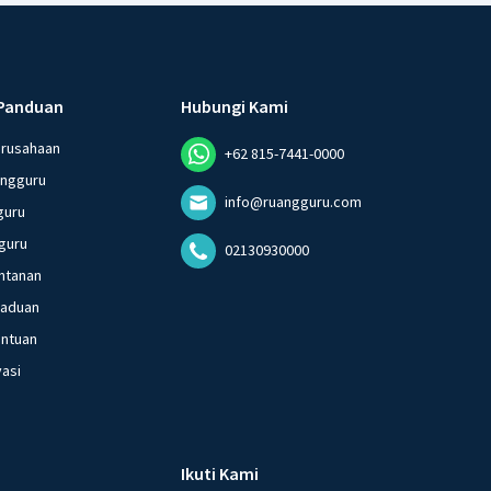
Panduan
Hubungi Kami
erusahaan
+62 815-7441-0000
angguru
info@ruangguru.com
guru
guru
02130930000
ntanan
gaduan
entuan
vasi
Ikuti Kami