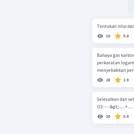
Tentukan nilai dar
10
5.0
Bahaya gas karbon mon
perkaratan logam b. mengurangi kadar CO2 di udara c. merusak lapisan ozon
28
1.0
Selesaikan dan seta
O2----&gt;.......+......
20
5.0