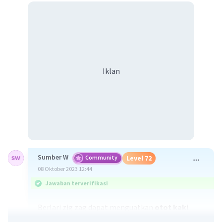
Iklan
Sumber W
Community
Level 72
08 Oktober 2023 12:44
Jawaban terverifikasi
Berlari zig zag dapat menguatkan
otot kaki
.