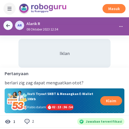
Masuk
Alarik R
08 Oktober 2023 12:34
Iklan
Pertanyaan
berlari zig zag dapat menguatkan otot?
Ikuti Tryout SNBT & Menangkan E-Wallet
100rb
Klaim
Habis dalam
02
:
13
:
36
:
54
2
1
Jawaban terverifikasi