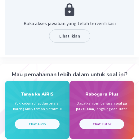
·
0.0
(
0
)
Balas
Beri Rating
Alkaff K
Level 100
Buka akses jawaban yang telah terverifikasi
09 Oktober 2023 12:14
menguatkan otot kaki
Lihat Iklan
Nanda R
Community
Level 89
09 Oktober 2023 15:23
Mau pemahaman lebih dalam untuk soal ini?
Jawaban terverifikasi
Lari Zig-Zag adalah suatu bentuk latihan yang
Iklan
Tanya ke AiRIS
Roboguru Plus
dilakukan dengan berkelok-kelok melewati suatu
Yuk, cobain chat dan belajar
Dapatkan pembahasan soal
ga
rintangan, dimana bertujuan untuk melatih
bareng AiRIS, teman pintarmu!
pake lama
, langsung dari Tutor!
kemampuan berubah arah tubuh dengan cepat
dan menguatkan otot kaki.
Chat AiRIS
Chat Tutor
·
0.0
(
0
)
Balas
Beri Rating