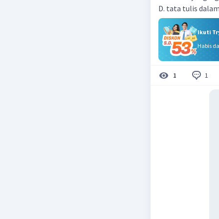
D. tata tulis dala
Ikuti T
Habis d
1
1