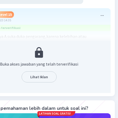
Level 15
023 14:35
terverifikasi
a A.suka duka pengarang,karena kelebihan atau
n adalah sebuah komentar/saran yang di berikan oleh
·
0.0
(
0
)
Balas
ating
Buka akses jawaban yang telah terverifikasi
Lihat Iklan
Iklan
pemahaman lebih dalam untuk soal ini?
LATIHAN SOAL GRATIS!