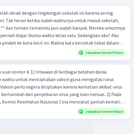
 telah akrab dengan lingkungan sekolah ini karena sering
ri. Tak heran ketika sudah waktunya untuk masuk sekolah,
el** dan teman-temanmu pun sudah banyak. Mereka umumnya
pernah diajar ibumu waktu kelas satu. Sedangkan aku? Aku
a pindah ke kota kecil ini. Makna kata bercetak tebal dalam
kutipan cerpen tersebut adalah .... A. ramah C. santun B. sopan D. baik
Jawaban terverifikasi
k soai nomor 4. 1) Ilmuwan di berbagai belahan dunia
n waktu untuk menciptakan vaksin guna mengatasi virus
 Vaksin perlu segera diciptakan karena kematian akibat virus
 bertambah dan penyebaran virus yang kian meluas. 2) Pada
), Komisi Kesehatan Nasional Cina mencatat jumlah kematian
na baru telah mencapai 636 kasus, sedangkan jumlah warga
Jawaban terverifikasi
njadi 31.161 kasus. Kasus terbanyak terjadi di Hubei, Cina,
n du niairus pertama muncul. Selain di Cina, virus itu kini
 lebih dari 25 negara. 3) Para ilmuwan bekerja dalam