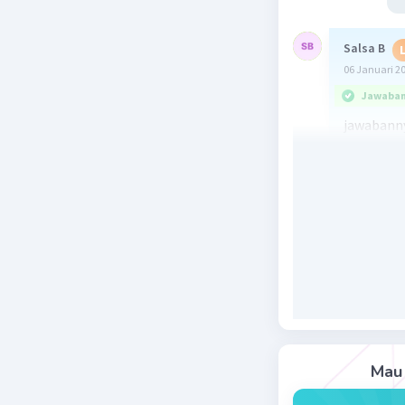
Salsa B
06 Januari 2
Jawaban 
jawabanny
kekuranga
pembaca
Beri R
Mau 