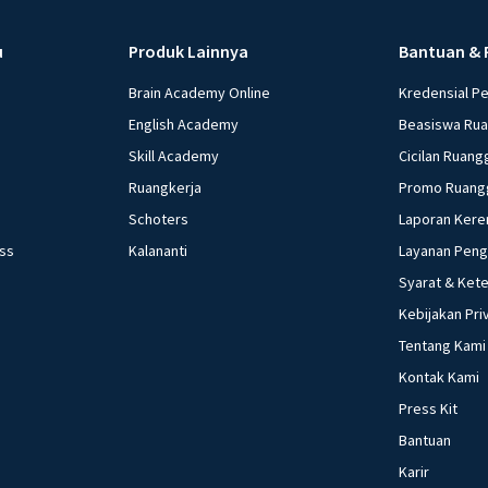
u
Produk Lainnya
Bantuan & 
Brain Academy Online
Kredensial P
English Academy
Beasiswa Ru
Skill Academy
Cicilan Ruang
Ruangkerja
Promo Ruang
Schoters
Laporan Kere
ess
Kalananti
Layanan Pen
Syarat & Ket
Kebijakan Pri
Tentang Kami
Kontak Kami
Press Kit
Bantuan
Karir