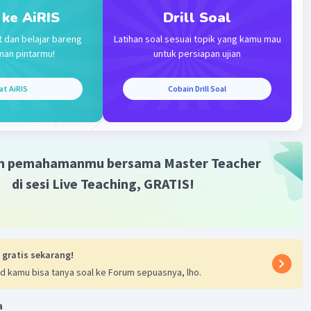
 ke AiRIS
Drill Soal
t dan belajar bareng
Latihan soal sesuai topik yang kamu mau
man pintarmu!
untuk persiapan ujian
at AiRIS
Cobain Drill Soal
m pemahamanmu bersama Master Teacher
di sesi Live Teaching, GRATIS!
 gratis sekarang!
d kamu bisa tanya soal ke Forum sepuasnya, lho.
a