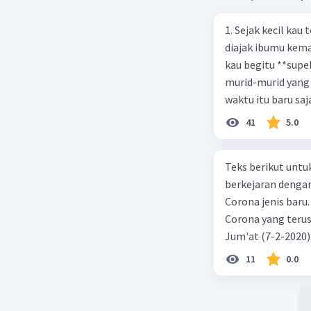
1. Sejak kecil kau
diajak ibumu kema
kau begitu **sup
murid-murid yang 
waktu itu baru saj
41
5.0
Teks berikut untu
berkejaran denga
Corona jenis baru.
Corona yang terus
Jum'at (7-2-2020
akibat virus Coro
11
0.0
yang terinfeksi me
tempat vi kesehata
telah menyebar ke