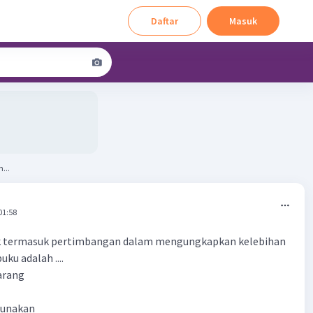
Daftar
Masuk
...
01:58
ak termasuk pertimbangan dalam mengungkapkan kelebihan
ku adalah ....
arang
gunakan