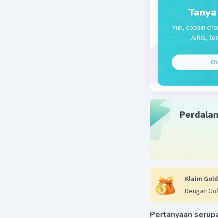
Tanya
Yuk, cobain cha
AiRIS, te
Ch
Perdala
Klaim Gold
Dengan Gol
Pertanyaan serup