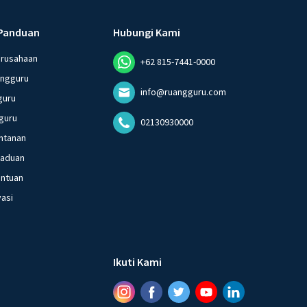
Panduan
Hubungi Kami
erusahaan
+62 815-7441-0000
angguru
info@ruangguru.com
guru
guru
02130930000
ntanan
gaduan
entuan
vasi
Ikuti Kami