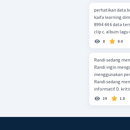
perhatikan data berikut! judul : gurunya manusia penulis : 
kaifa learning dimensi : xx = 256 hlm, 24 cm, cetakan xiv, juni 2014 , isbn : 978 602
8994 44 6 data tersebut termasuk identitas untuk teks ulasan.... a. buku b. video
clip c. album lagu 
8
0.0
Randi sedang meng
Randi ingin mengu
menggunakan pendekatan sosiol
Randi sedang membuat t
informatif D. kriti
19
1.0