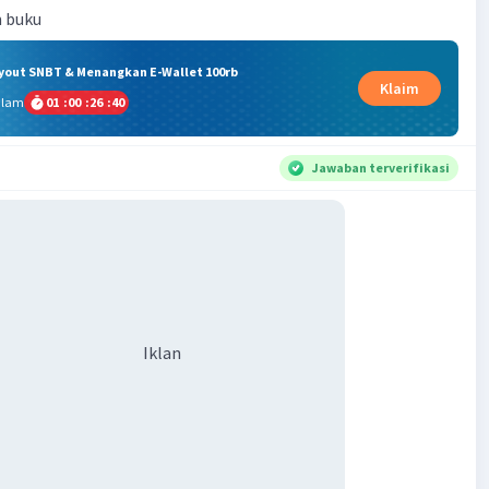
m buku
ryout SNBT & Menangkan E-Wallet 100rb
Klaim
alam
01
:
00
:
26
:
40
Jawaban terverifikasi
Iklan