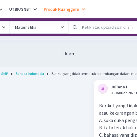
UTBK/SNBT
Produk Ruangguru
Iklan
SMP
Bahasa Indonesia
Berikut yang tidak termasuk pertimbangan dalam men
Juliana I
06 Januari 2023 
Berikut yang tid
atau kekurangan bu
A. suka duka peng
B. tata letak buku
C. bahasa yang di