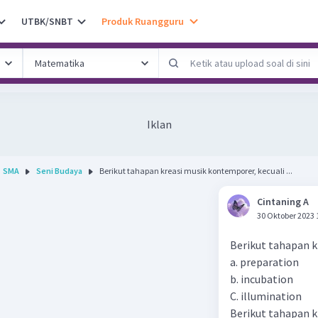
UTBK/SNBT
Produk Ruangguru
Iklan
SMA
Seni Budaya
Berikut tahapan kreasi musik kontemporer, kecuali ...
Cintaning A
30 Oktober 2023 
Berikut tahapan kr
a. preparation
b. incubation
C. illumination
Berikut tahapan k