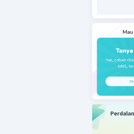
mana kons
sebenarny
rekaman k
yang umum
Mau 
Beri R
Tanya
Yuk, cobain cha
AiRIS, te
Ch
Perdala