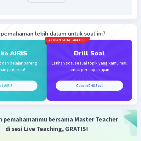
ep tersebut diwujudkan menjadi karya musik yang
a. Tahap ini meliputi proses komposisi, pengaturan, dan
arya musik. Verification dan description bukanlah tahap
nya dikenal dalam kreasi musik kontemporer.
pemahaman lebih dalam untuk soal ini?
LATIHAN SOAL GRATIS!
·
0.0
(
0
)
Balas
ating
 ke AiRIS
Drill Soal
t dan belajar bareng
Latihan soal sesuai topik yang kamu mau
man pintarmu!
untuk persiapan ujian
at AiRIS
Cobain Drill Soal
Iklan
m pemahamanmu bersama Master Teacher
di sesi Live Teaching, GRATIS!