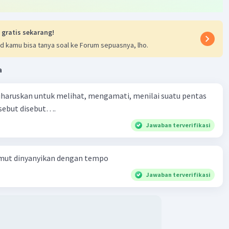
 gratis sekarang!
d kamu bisa tanya soal ke Forum sepuasnya, lho.
a
iharuskan untuk melihat, mengamati, menilai suatu pentas
rsebut disebut….
Jawaban terverifikasi
Semut dinyanyikan dengan tempo
Jawaban terverifikasi