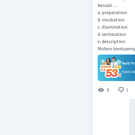
kecuali ....
a. preparation
b. incubation
c. illumination
d. verivication
e. description
Mohon bantuannya
Ikuti T
Habis d
1
2