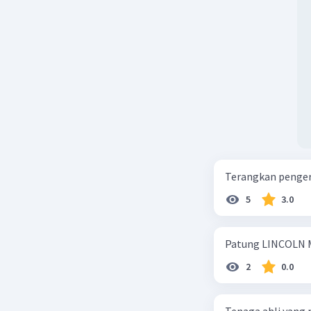
Terangkan pengert
5
3.0
Patung LINCOLN M
2
0.0
Tenaga ahli yang 