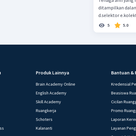
ditampilkan dalam 
d.selektor e.kolek
5
5.0
u
Produk Lainnya
Bantuan & 
Brain Academy Online
Kredensial P
English Academy
Beasiswa Ru
Skill Academy
Cicilan Ruang
Ruangkerja
Promo Ruang
Schoters
Laporan Kere
ess
Kalananti
Layanan Pen