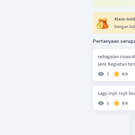
Klaim Gold
Dengan Gol
Pertanyaan serup
sebagaian siswa d
seni. Kegiatan te
7
0.0
Lagu Injit-Injit 
1
0.0