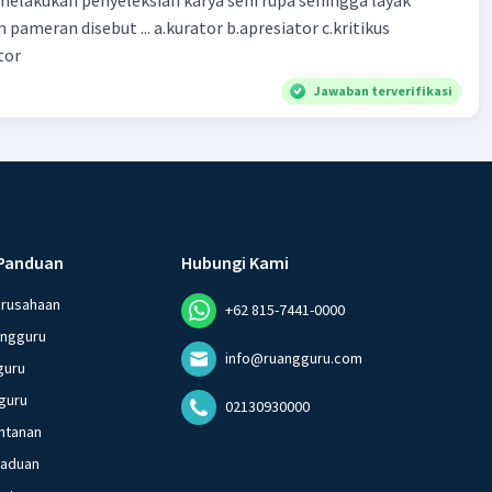
pameran disebut ... a.kurator b.apresiator c.kritikus
tor
Jawaban terverifikasi
Panduan
Hubungi Kami
erusahaan
+62 815-7441-0000
angguru
info@ruangguru.com
guru
guru
02130930000
ntanan
gaduan