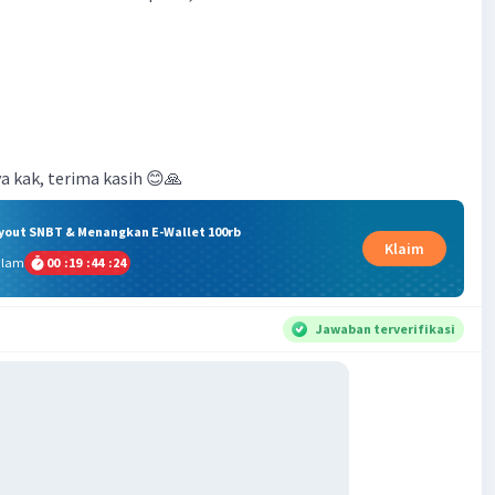
 kak, terima kasih 😊🙏
ryout SNBT & Menangkan E-Wallet 100rb
Klaim
alam
00
:
19
:
44
:
24
Jawaban terverifikasi