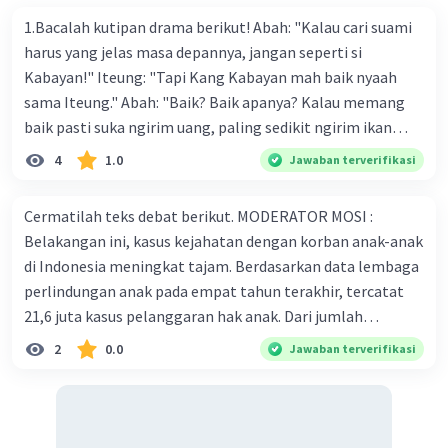
1.Bacalah kutipan drama berikut! Abah: "Kalau cari suami
harus yang jelas masa depannya, jangan seperti si
Kabayan!" Iteung: "Tapi Kang Kabayan mah baik nyaah
sama Iteung." Abah: "Baik? Baik apanya? Kalau memang
baik pasti suka ngirim uang, paling sedikit ngirim ikan
kesenangan Abah. Ikan gurame!" Ambu: "Abah teh
4
1.0
Jawaban terverifikasi
kumaha. Apa-apa selalu saja diukur pakai uang." Tokoh
Iteung pada kutipan drama tersebut akan lebih menarik
Cermatilah teks debat berikut. MODERATOR MOSI :
jika menggunakan kostum a. celana panjang dan kaos
Belakangan ini, kasus kejahatan dengan korban anak-anak
dengan rambut panjang dibiarkan terurai b. celana
di Indonesia meningkat tajam. Berdasarkan data lembaga
panjang dan kaos dengan rambut dikepang dua c. kebaya
perlindungan anak pada empat tahun terakhir, tercatat
dan celana panjang dengan rambut dibiarkan terurai d.
21,6 juta kasus pelanggaran hak anak. Dari jumlah
kebaya dan kain dengan rambut di kepang dua 2.Jo : "Hey,
tersebut, 58 persen di kategorikan sebagai kejahatan
2
0.0
Jawaban terverifikasi
jalan yang bener dong!" (keluar dari mobil) Yuda: (tampak
*pedofilia. Komnas Perlindungan Anak menyatakan saat
terkejut dan menguasai diri) "Maaf Pak." Jo: (melotot)
ini Indonesia dalam kondisi darurat kekerasan pada anak.
"Maaf, maaf!" (1) Bapak: "Sudahlah Jo, dia sudah minta
Kasus terakhir yang menyita perhatian adalah nasib tragis
maaf kok, lagi pula ayah buru- buru nanti terlambat ke
yang dialami gadis usia 9 tahun di Kalideres, Jakarta Barat.