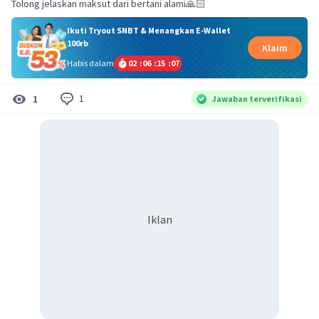
Tolong jelaskan maksut dari bertani alami🙏🏻
Ikuti Tryout SNBT & Menangkan E-Wallet
100rb
Klaim
Habis dalam
02
:
06
:
15
:
06
1
1
Jawaban terverifikasi
Iklan