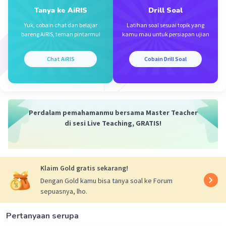
* Waktu panen yang lebih lama.
Tanya ke AiRIS
Drill Soal
Meskipun biaya produksi lebih tinggi, produk pertanian
Yuk, cobain chat dan belajar
Latihan soal sesuai topik yang
alami memiliki nilai jual yang lebih tinggi karena kualitas
bareng AiRIS, teman pintarmu!
kamu mau untuk persiapan ujian
Chat AiRIS
Cobain Drill Soal
·
5.0
(
1
)
Balas
Beri Rating
Perdalam pemahamanmu bersama Master Teacher
di sesi Live Teaching, GRATIS!
Iklan
Klaim Gold gratis sekarang!
Dengan Gold kamu bisa tanya soal ke Forum
sepuasnya, lho.
Pertanyaan serupa