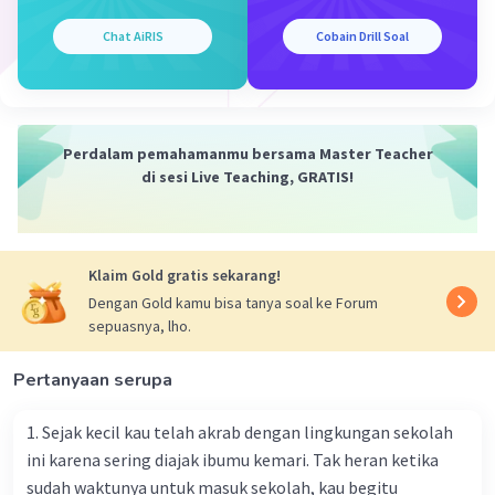
nasrani atau
waliyullah
dalam agama islam).
3. Legenda lokal, yaitu cerita legenda yang
Chat AiRIS
Cobain Drill Soal
tersebar hanya di lokasi tertentu (sifatnya lokal).
4. Legenda perseorangan, yaitu legenda yang
menceritakan kisah seorang tokoh dengan cara
pandang kebenaran yang berbeda dari setiap
Perdalam pemahamanmu bersama Master Teacher
orang/ kelompok.
di sesi Live Teaching, GRATIS!
Maka, dapat disimpulkan bahwa yang termasuk
dalam jenis legenda adalah legenda kegaiban,
legenda keagamaan, dan legenda lokal.
Klaim Gold gratis sekarang!
Dengan Gold kamu bisa tanya soal ke Forum
Jadi, jawaban yang tepat yaitu C.
sepuasnya, lho.
·
5.0
(
1
)
Balas
Beri Rating
Pertanyaan serupa
1. Sejak kecil kau telah akrab dengan lingkungan sekolah
ini karena sering diajak ibumu kemari. Tak heran ketika
sudah waktunya untuk masuk sekolah, kau begitu