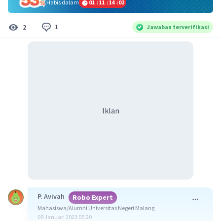
Habis dalam
01
:
11
:
14
:
01
1
2
Jawaban terverifikasi
Iklan
P. Avivah
Robo Expert
Mahasiswa/Alumni Universitas Negeri Malang
09 Januari 2023 05:20