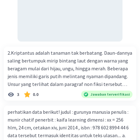
menemukan vaksin bagi virus Corona baru atau penyakit
pernapasan akut 2019-nCOV. Sebagai pusat epidemic,
ilmuwan Cina berupaya menemukan vaksin bagi virus itu.
Perkembangan terbaru adalah mereka menciptakan peta
genetik virus. 4) Ilmuwan dari Australia, Kanada, hingga
Prancis ikut menciptakan berbagai jenis inokulasi
bersama sejumlah perusahaan biotek dan vaksin.
2.Kriptantus adalah tanaman tak berbatang. Daun-dannya
Beberapa waktu lalu, Kepala Laboratorium Identifikasi
saling bertumpuk mirip bintang laut dengan warna yang
Virus dari Institut Peter Doherty untuk Infeksi dan
beragam mulai dari hijau, ungu, hingga merah. Beberapa
kekebalan, Melbourne, Julian Druce, menyatakan mereka
jenis memiliki garis putih melintang nyaman dipandang.
mengembangkan virus Corona versi laboratorium dari
Unsur yang terlihat dalam paragraf non fiksi tersebut
tubuh pasien yang terinfeksi untuk uji coba. Tanggapan
adalah... A. cara menyajikan isi buku B. bahasa yang
3
0.0
Jawaban terverifikasi
yang sesuai dengan berita tersebut adalah ... A.
digunakan C. tokoh dan penokohan D. penyajian alur cerita
Pemerintah Australia telah tanggap menghadapi
perhatikan data berikut! judul : gurunya manusia penulis :
serangan virus Corona dengan menemukan vaksin virus
munir chatif penerbit : kaifa learning dimensi : xx = 256
tersebut. B. Para ilmuan perlu segera mempelajari virus
hlm, 24 cm, cetakan xiv, juni 2014 , isbn : 978 602 8994 44 6
corona yang menjadi masalah besar bagi kesehatan dunia
data tersebut termasuk identitas untuk teks ulasan.... a.
karena persebarannya sangat cepat. C. Masyarakat perlu