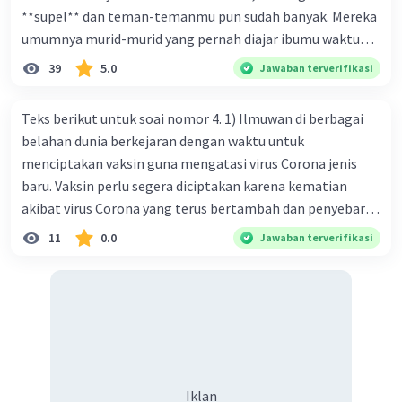
**supel** dan teman-temanmu pun sudah banyak. Mereka
umumnya murid-murid yang pernah diajar ibumu waktu
Iklan
kelas satu. Sedangkan aku? Aku waktu itu baru saja pindah
39
5.0
Jawaban terverifikasi
ke kota kecil ini. Makna kata bercetak tebal dalam kutipan
cerpen tersebut adalah .... A. ramah C. santun B. sopan D.
Teks berikut untuk soai nomor 4. 1) Ilmuwan di berbagai
baik
belahan dunia berkejaran dengan waktu untuk
menciptakan vaksin guna mengatasi virus Corona jenis
baru. Vaksin perlu segera diciptakan karena kematian
akibat virus Corona yang terus bertambah dan penyebaran
virus yang kian meluas. 2) Pada Jum'at (7-2-2020), Komisi
11
0.0
Jawaban terverifikasi
Kesehatan Nasional Cina mencatat jumlah kematian
akibat virus Corona baru telah mencapai 636 kasus,
sedangkan jumlah warga yang terinfeksi menjadi 31.161
kasus. Kasus terbanyak terjadi di Hubei, Cina, tempat vi
kesehatan du niairus pertama muncul. Selain di Cina, virus
itu kini telah menyebar ke lebih dari 25 negara. 3) Para
ilmuwan bekerja dalam kecepatan penuh untuk
Iklan