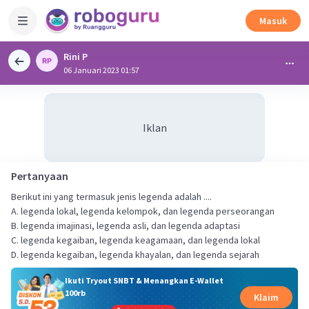
Masuk
Rini P
06 Januari 2023 01:57
Iklan
Pertanyaan
Berikut ini yang termasuk jenis legenda adalah ....
A. legenda lokal, legenda kelompok, dan legenda perseorangan
B. legenda imajinasi, legenda asli, dan legenda adaptasi
C. legenda kegaiban, legenda keagamaan, dan legenda lokal
D. legenda kegaiban, legenda khayalan, dan legenda sejarah
Ikuti Tryout SNBT & Menangkan E-Wallet
100rb
Klaim