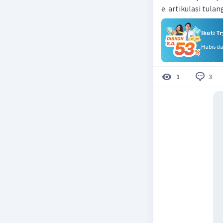
e. artikulasi tula
Ikuti T
Habis d
3
1