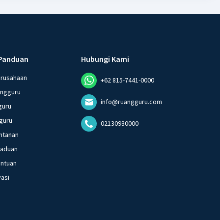
Panduan
Hubungi Kami
erusahaan
+62 815-7441-0000
angguru
info@ruangguru.com
guru
guru
02130930000
ntanan
gaduan
entuan
vasi