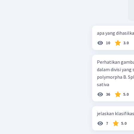
apa yang dihasilk
10
3.0
Perhatikan gamba
dalam divisi yang
polymorpha B. Sph
sativa
36
5.0
jelaskan klasifikas
7
5.0