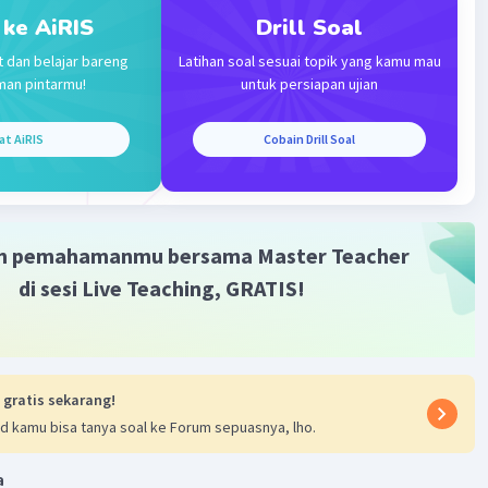
 2023 10:51
 ke AiRIS
Drill Soal
terverifikasi
t dan belajar bareng
Latihan soal sesuai topik yang kamu mau
ang benar adalah a. pergelangan tangan.
man pintarmu!
untuk persiapan ujian
Iklan
an:
at AiRIS
Cobain Drill Soal
ovial adalah jenis sendi yang memungkinkan gerakan bebas
 atau lebih tulang. Ciri khas dari sendi sinovial yaitu adanya
ovial yang melingkupi sendi dan produksi cairan sinovial.
m pemahamanmu bersama Master Teacher
di sesi Live Teaching, GRATIS!
n tangan adalah contoh sendi sinovial. Sendi ini terdiri
g radius dan ulna di lengan bawah serta tulang carpal
gan tangan). Sendi ini memiliki kapsul sinovial yang
i dan cairan sinovial yang melumasi permukaan sendi
memungkinkan pergerakan yang lancar.
 gratis sekarang!
d kamu bisa tanya soal ke Forum sepuasnya, lho.
g termasuk dalam sendi sinovial adalah pergelangan
a