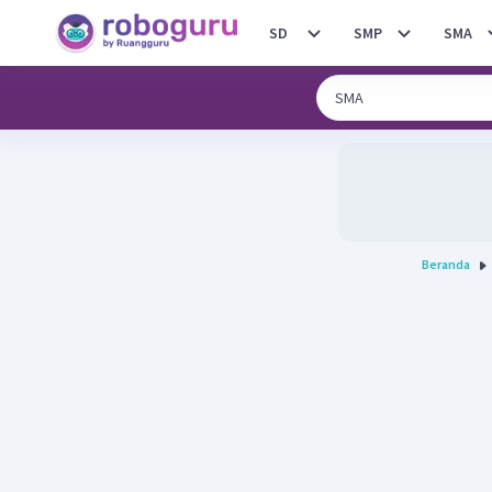
SD
SMP
SMA
Beranda