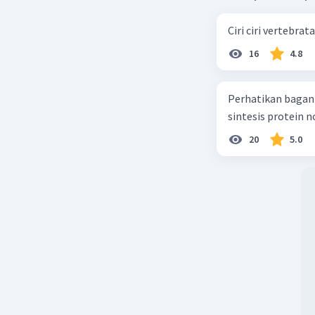
Beri R
Ciri ciri vertebra
16
4.8
Jihan D
27 September
Perhatikan bagan sintesis protei
Jawabanny
sintesis protein 
20
5.0
Beri R