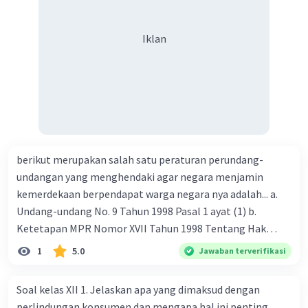
Iklan
berikut merupakan salah satu peraturan perundang-
undangan yang menghendaki agar negara menjamin
kemerdekaan berpendapat warga negara nya adalah... a.
Undang-undang No. 9 Tahun 1998 Pasal 1 ayat (1) b.
Ketetapan MPR Nomor XVII Tahun 1998 Tentang Hak
Asasi Manusia Pasal 19 c. UUD Tahun 1945 Pasal 28I ayat (4)
1
5.0
Jawaban terverifikasi
d. Undang-undang Nomor 39 Tahun 1999 tentang Hak
Asasi Manusia
Soal kelas XII 1. Jelaskan apa yang dimaksud dengan
perlindungan konsumen dan mengapa hal ini penting