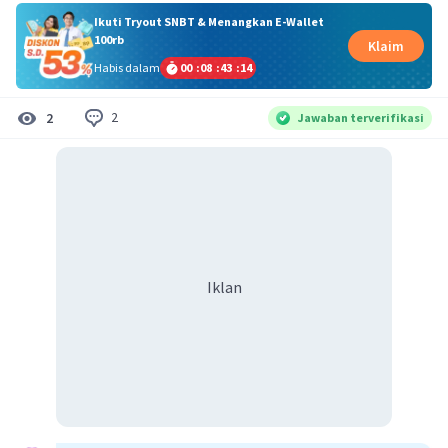
Ikuti Tryout SNBT & Menangkan E-Wallet
100rb
Klaim
Habis dalam
00
:
08
:
43
:
13
2
2
Jawaban terverifikasi
Iklan