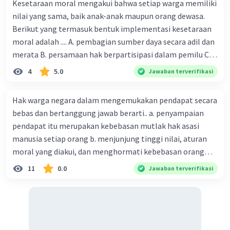
Kesetaraan moral mengakui bahwa setiap warga memiliki
Namun, memberikan rasa keadilan bagi setiap
nilai yang sama, baik anak-anak maupun orang dewasa.
warga negara bukanlah fungsi utama peraturan
Berikut yang termasuk bentuk implementasi kesetaraan
perundang-undangan. Meskipun prinsip-prinsip
moral adalah .... A. pembagian sumber daya secara adil dan
keadilan mungkin menjadi landasan pembuatan
merata B. persamaan hak berpartisipasi dalam pemilu C.
undang-undang, pengaturan keadilan secara
menghargai pendapat orang lain D. menerapkan hukum
langsung lebih menjadi tugas lembaga
4
5.0
Jawaban terverifikasi
secara adil E. merendahkan status orang lain
peradilan. Oleh karena itu, pemberian hukuman
bagi warga negara yang berbuat salah juga lebih
Hak warga negara dalam mengemukakan pendapat secara
merupakan domain dari sistem peradilan
bebas dan bertanggung jawab berarti.. a. penyampaian
daripada fungsi peraturan perundang-undangan
pendapat itu merupakan kebebasan mutlak hak asasi
nasional.
manusia setiap orang b. menjunjung tinggi nilai, aturan
moral yang diakui, dan menghormati kebebasan orang
·
0.0
(
0
)
Balas
Beri Rating
lain c. penyampaian pendapat dilaksanakan dengan
11
0.0
Jawaban terverifikasi
sepihak d. penyampaian pendapat diupayakan dengan
tujuan pribadi atau segolongan orang tertentu