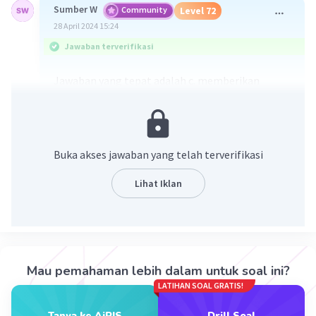
Sumber W
Community
Level 72
28 April 2024 15:24
Jawaban terverifikasi
Jawaban yang tepat adalah c. memberikan
hukuman bagi warga negara yang berbuat salah
Penjelasan :
Fungsi peraturan perundang-undangan nasional
Buka akses jawaban yang telah terverifikasi
bagi warga negara adalah :
Lihat Iklan
Memberi kepastian hukum bagi
masyarakat /warga negara.
Melindungi dan mengayomi hak hak
masyarakat /warga negara
Memberikan rasa keadilan bagi masyarakat
Mau pemahaman lebih dalam untuk soal ini?
/warga negara
LATIHAN SOAL GRATIS!
Menciptakan ketertiban dan ketentraman
dalam masyarakat
Tanya ke AiRIS
Drill Soal