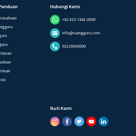
Panduan
Hubungi Kami
erusahaan
+62 815-7441-0000
angguru
info@ruangguru.com
guru
guru
02130930000
ntanan
gaduan
entuan
vasi
Ikuti Kami