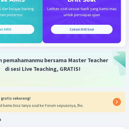
t dan belajar bareng
Latihan soal sesuai topik yang kamu mau
man pintarmu!
untuk persiapan ujian
at AiRIS
Cobain Drill Soal
Iklan
m pemahamanmu bersama Master Teacher
di sesi Live Teaching, GRATIS!
 gratis sekarang!
d kamu bisa tanya soal ke Forum sepuasnya, lho.
a