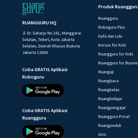
Produk Ruanggur
Ruangguru
RUANGGURU HQ
Roboguru Plus
Jl. Dr. Saharjo No.161, Manggarai
Dafa dan Lulu
Selatan, Tebet, Kota Jakarta
Kursus for Kids
Selatan, Daerah Khusus Ibukota
Jakarta 12860
Ruangguru for Kids
Ruangguru for Busin
Coba GRATIS Aplikasi
Ruanguji
Roboguru
Ruangbaca
Ruangkelas
Ruangbelajar
Ruangpengajar
Coba GRATIS Aplikasi
Ruangguru Privat
Ruangguru
Ruangpeduli
Airis