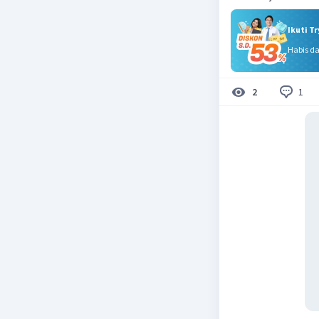
Ikuti T
Habis d
1
2