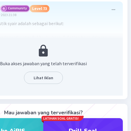
Community
Level 73
 2023 21:38
tik syair adalah sebagai berikut:
baris terdiri atas 8-12 suku kata. C. Setiap baris dalam syair
na yang berkaitan. D. Bersajak a-b-a-b.
yang bukan karakteristik syair adalah:
Buka akses jawaban yang telah terverifikasi
aris berupa isi.
Lihat Iklan
r, tidak semua baris harus berisi konten atau informasi.
, dalam syair, baris-baris tertentu dapat digunakan untuk
n nada atau perasaan tertentu tanpa harus
kan isi yang konkret.
Mau jawaban yang terverifikasi?
LATIHAN SOAL GRATIS!
·
0.0
(
0
)
Balas
ating
 ke AiRIS
Drill Soal