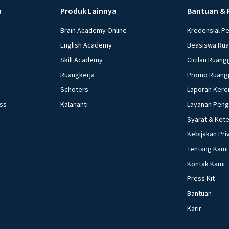
u
Produk Lainnya
Bantuan & 
Brain Academy Online
Kredensial P
English Academy
Beasiswa Ru
Skill Academy
Cicilan Ruang
Ruangkerja
Promo Ruang
Schoters
Laporan Kere
ess
Kalananti
Layanan Pen
Syarat & Ket
Kebijakan Pri
Tentang Kami
Kontak Kami
Press Kit
Bantuan
Karir