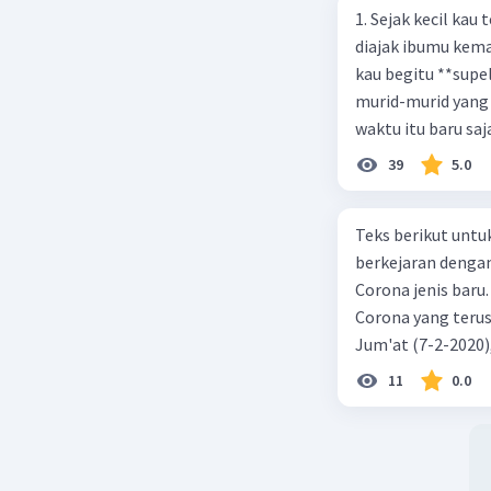
1. Sejak kecil kau
diajak ibumu kema
kau begitu **sup
murid-murid yang 
waktu itu baru saj
39
5.0
Teks berikut untu
berkejaran denga
Corona jenis baru.
Corona yang terus
Jum'at (7-2-2020
akibat virus Coro
11
0.0
yang terinfeksi me
tempat vi kesehata
telah menyebar ke
kecepatan penuh 