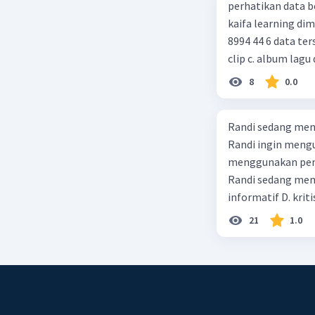
perhatikan data berikut! judul : gurunya manusia penulis : 
kaifa learning dimensi : xx = 256 hlm, 24 cm, cetakan xiv, juni 2014 , isbn : 978 602
8994 44 6 data tersebut termasuk identitas untuk teks ulasan.... a. buku b. video
clip c. album lagu 
8
0.0
Randi sedang meng
Randi ingin mengu
menggunakan pendekatan sosiol
Randi sedang membuat t
informatif D. kriti
21
1.0