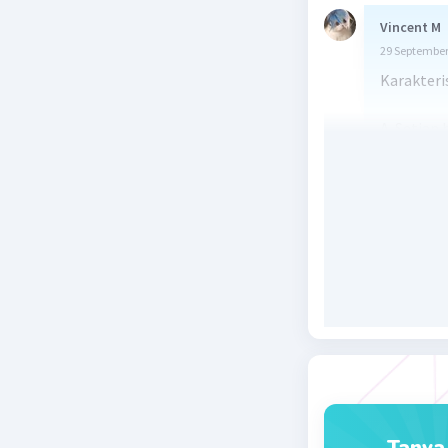
Vincent M
29 September
Karakteris
A. Setiap 
punya mak
Sehingga 
B. Semua b
Dalam syai
Terkadang
memberika
menyampai
Beri R
Tanya