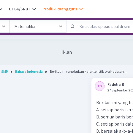
UTBK/SNBT
Produk Ruangguru
Iklan
SMP
Bahasa Indonesia
Berikut ini yang bukan karakteristik syair adalah....
Fadelia B
27 September 20
Berikut ini yang bu
A. setiap baris ter
B. semua baris ber
C. setiap baris d
D. bersajak a-b-a-