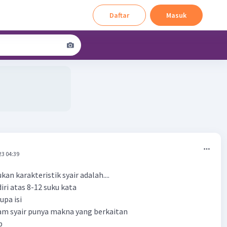
Daftar
Masuk
23 04:39
kan karakteristik syair adalah....
diri atas 8-12 suku kata
upa isi
alam syair punya makna yang berkaitan
b