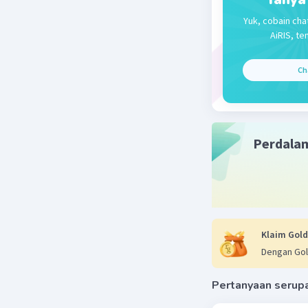
Yuk, cobain cha
AiRIS, te
Ch
Perdala
Klaim Gold
Dengan Gol
Pertanyaan serup