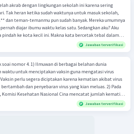
 telah akrab dengan lingkungan sekolah ini karena sering
ri. Tak heran ketika sudah waktunya untuk masuk sekolah,
el** dan teman-temanmu pun sudah banyak. Mereka umumnya
pernah diajar ibumu waktu kelas satu. Sedangkan aku? Aku
a pindah ke kota kecil ini. Makna kata bercetak tebal dalam
kutipan cerpen tersebut adalah .... A. ramah C. santun B. sopan D. baik
Jawaban terverifikasi
k soai nomor 4. 1) Ilmuwan di berbagai belahan dunia
n waktu untuk menciptakan vaksin guna mengatasi virus
 Vaksin perlu segera diciptakan karena kematian akibat virus
 bertambah dan penyebaran virus yang kian meluas. 2) Pada
), Komisi Kesehatan Nasional Cina mencatat jumlah kematian
na baru telah mencapai 636 kasus, sedangkan jumlah warga
Jawaban terverifikasi
njadi 31.161 kasus. Kasus terbanyak terjadi di Hubei, Cina,
n du niairus pertama muncul. Selain di Cina, virus itu kini
 lebih dari 25 negara. 3) Para ilmuwan bekerja dalam
untuk menemukan vaksin bagi virus Corona baru atau