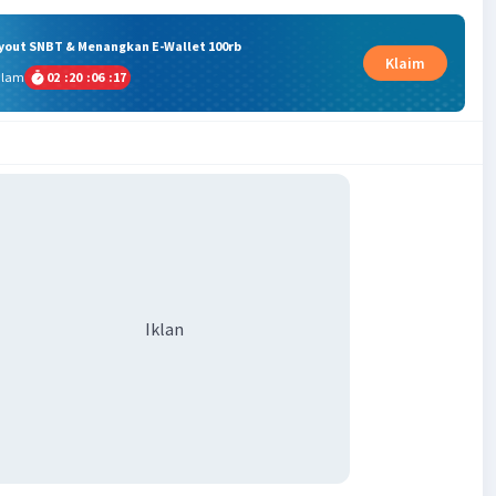
ryout SNBT & Menangkan E-Wallet 100rb
Klaim
alam
02
:
20
:
06
:
16
Iklan