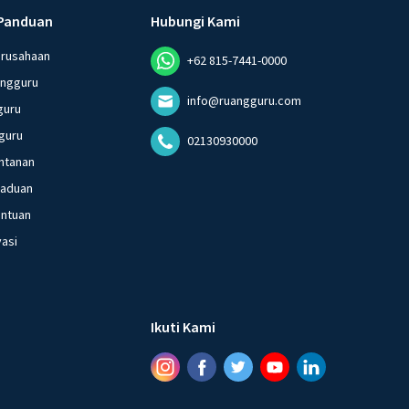
Panduan
Hubungi Kami
erusahaan
+62 815-7441-0000
angguru
info@ruangguru.com
guru
guru
02130930000
ntanan
gaduan
entuan
vasi
Ikuti Kami