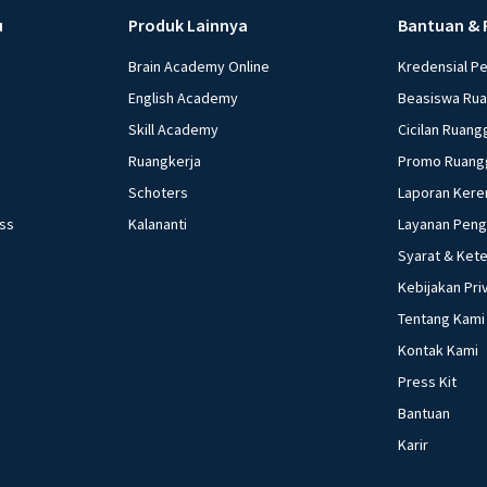
u
Produk Lainnya
Bantuan & 
Brain Academy Online
Kredensial P
English Academy
Beasiswa Ru
Skill Academy
Cicilan Ruang
Ruangkerja
Promo Ruang
Schoters
Laporan Kere
ess
Kalananti
Layanan Pen
Syarat & Ket
Kebijakan Pri
Tentang Kami
Kontak Kami
Press Kit
Bantuan
Karir