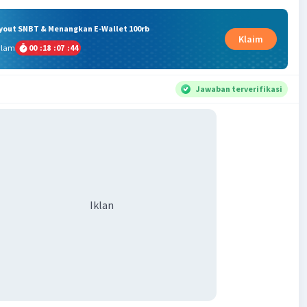
ryout SNBT & Menangkan E-Wallet 100rb
Klaim
alam
00
:
18
:
07
:
43
Jawaban terverifikasi
Iklan