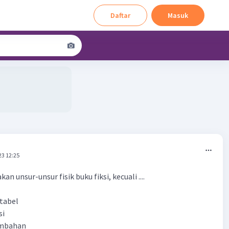
Daftar
Masuk
23 12:25
an unsur-unsur fisik buku fiksi, kecuali ....
 tabel
si
embahan