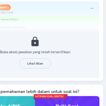
evel 1
 2023 14:02
terverifikasi
an persembahan
·
0.0
(
0
)
Balas
ating
Buka akses jawaban yang telah terverifikasi
Community
Level 73
 2023 02:39
Lihat Iklan
ur Buku Fiksi
uku.
Iklan
 subbab buku.
pemahaman lebih dalam untuk soal ini?
LATIHAN SOAL GRATIS!
bab.