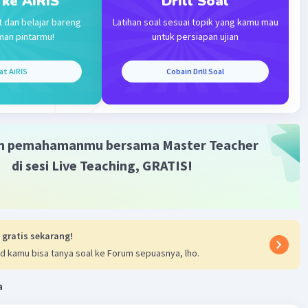
 ke AiRIS
Drill Soal
n penokohan.
t dan belajar bareng
Latihan soal sesuai topik yang kamu mau
man pintarmu!
untuk persiapan ujian
ta.
at AiRIS
Cobain Drill Soal
ng digunakan.
alur cerit
m pemahamanmu bersama Master Teacher
di sesi Live Teaching, GRATIS!
 daftar tabel.
·
0.0
(
0
)
Balas
ating
 gratis sekarang!
d kamu bisa tanya soal ke Forum sepuasnya, lho.
a