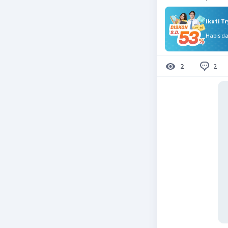
Ikuti T
Habis d
2
2