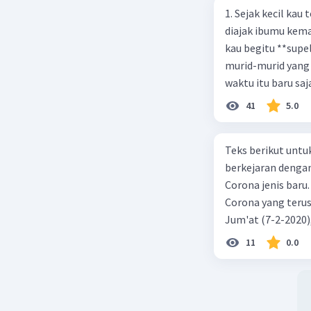
1. Sejak kecil kau
diajak ibumu kema
kau begitu **sup
murid-murid yang 
waktu itu baru saj
41
5.0
Teks berikut untu
berkejaran denga
Corona jenis baru.
Corona yang terus
Jum'at (7-2-2020
akibat virus Coro
11
0.0
yang terinfeksi me
tempat vi kesehata
telah menyebar ke
kecepatan penuh 