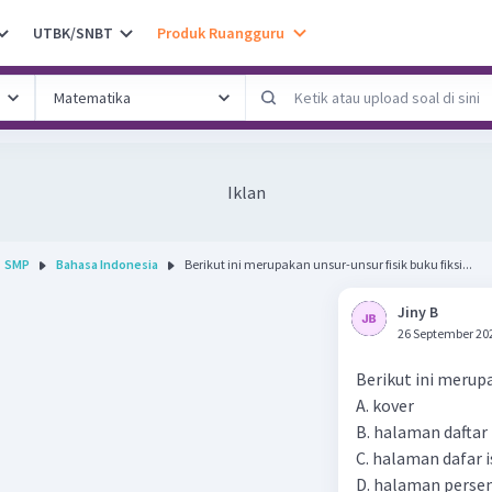
UTBK/SNBT
Produk Ruangguru
Iklan
SMP
Bahasa Indonesia
Berikut ini merupakan unsur-unsur fisik buku fiksi...
Jiny B
26 September 20
Berikut ini merupak
A. kover
B. halaman daftar
C. halaman dafar i
D. halaman pers