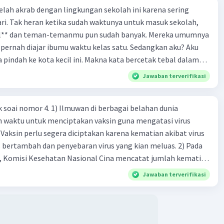
 telah akrab dengan lingkungan sekolah ini karena sering
ri. Tak heran ketika sudah waktunya untuk masuk sekolah,
el** dan teman-temanmu pun sudah banyak. Mereka umumnya
pernah diajar ibumu waktu kelas satu. Sedangkan aku? Aku
a pindah ke kota kecil ini. Makna kata bercetak tebal dalam
kutipan cerpen tersebut adalah .... A. ramah C. santun B. sopan D. baik
Jawaban terverifikasi
k soai nomor 4. 1) Ilmuwan di berbagai belahan dunia
n waktu untuk menciptakan vaksin guna mengatasi virus
 Vaksin perlu segera diciptakan karena kematian akibat virus
 bertambah dan penyebaran virus yang kian meluas. 2) Pada
), Komisi Kesehatan Nasional Cina mencatat jumlah kematian
na baru telah mencapai 636 kasus, sedangkan jumlah warga
Jawaban terverifikasi
njadi 31.161 kasus. Kasus terbanyak terjadi di Hubei, Cina,
n du niairus pertama muncul. Selain di Cina, virus itu kini
 lebih dari 25 negara. 3) Para ilmuwan bekerja dalam
untuk menemukan vaksin bagi virus Corona baru atau