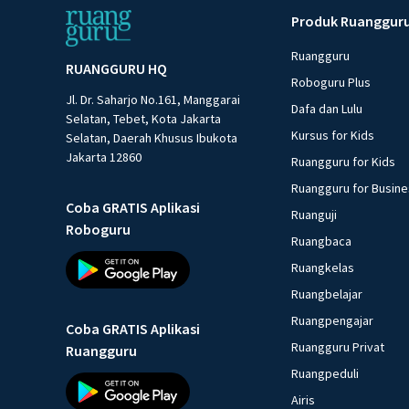
Produk Ruanggur
Ruangguru
RUANGGURU HQ
Roboguru Plus
Jl. Dr. Saharjo No.161, Manggarai
Dafa dan Lulu
Selatan, Tebet, Kota Jakarta
Kursus for Kids
Selatan, Daerah Khusus Ibukota
Jakarta 12860
Ruangguru for Kids
Ruangguru for Busin
Coba GRATIS Aplikasi
Ruanguji
Roboguru
Ruangbaca
Ruangkelas
Ruangbelajar
Ruangpengajar
Coba GRATIS Aplikasi
Ruangguru Privat
Ruangguru
Ruangpeduli
Airis