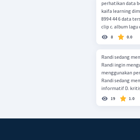
perhatikan data berikut! judul : gurunya manusia penulis : 
kaifa learning dimensi : xx = 256 hlm, 24 cm, cetakan xiv, juni 2014 , isbn : 978 602
8994 44 6 data tersebut termasuk identitas untuk teks ulasan.... a. buku b. video
clip c. album lagu 
8
0.0
Randi sedang meng
Randi ingin mengu
menggunakan pendekatan sosiol
Randi sedang membuat t
informatif D. kriti
19
1.0