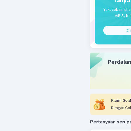
Tanya
Tokoh da
Yuk, cobain cha
AiRIS, te
Tema ceri
Ch
Bahasa ya
Penyajian 
Latar.
Perdala
kecuali
B. halaman
Beri R
Klaim Gold
Dengan Gol
Pertanyaan serup