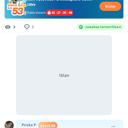
100rb
Klaim
Habis dalam
01
:
17
:
35
:
45
2
3
Jawaban terverifikasi
Iklan
Priska P
Level 60