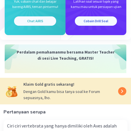
pelapukan batuan di gurun pasir.
Yuk, cobain chat dan belajar
Latihan soal sesuai topik yang
bareng AiRIS, teman pintarmu!
kamu mau untuk persiapan ujian
·
0.0
(
0
)
Balas
Beri Rating
Chat AiRIS
Cobain Drill Soal
Perdalam pemahamanmu bersama Master Teacher
di sesi Live Teaching, GRATIS!
Iklan
Klaim Gold gratis sekarang!
Dengan Gold kamu bisa tanya soal ke Forum
sepuasnya, lho.
Pertanyaan serupa
Ciri ciri vertebrata yang hanya dimiliki oleh Aves adalah