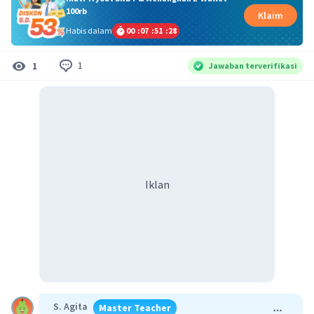
100rb
Klaim
Habis dalam
00
:
07
:
51
:
27
1
1
Jawaban terverifikasi
Iklan
S. Agita
Master Teacher