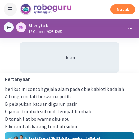
Masuk
Sherlyta N
18 Oktober 2023 12:52
Iklan
Pertanyaan
berikut ini contoh gejala alam pada objek abiotik adalah
A bunga melati berwarna putih
B pelapukan batuan di gurun pasir
C jamur tumbuh subur di tempat lembab
D tanah liat berwarna abu-abu
E kecambah kacang tumbuh subur
Ikuti Tryout SNBT & Menangkan E-Wallet