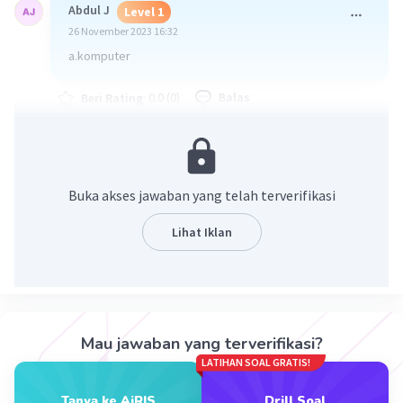
Abdul J
Level 1
26 November 2023 16:32
a.komputer
·
0.0
(
0
)
Balas
Beri Rating
Leger W
Level 20
28 November 2023 12:18
Buka akses jawaban yang telah terverifikasi
Jawaban yang benar
A. Komputer
Lihat Iklan
Iklan
·
0.0
(
0
)
Balas
Beri Rating
Mau jawaban yang terverifikasi?
LATIHAN SOAL GRATIS!
Tanya ke AiRIS
Drill Soal