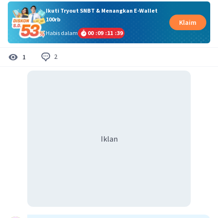
Ikuti Tryout SNBT & Menangkan E-Wallet
100rb
Klaim
Habis dalam
00
:
09
:
11
:
38
2
1
Iklan