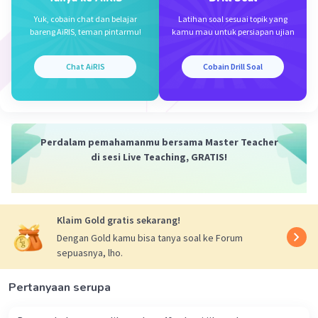
Yuk, cobain chat dan belajar
Latihan soal sesuai topik yang
bareng AiRIS, teman pintarmu!
kamu mau untuk persiapan ujian
Chat AiRIS
Cobain Drill Soal
Perdalam pemahamanmu bersama Master Teacher
di sesi Live Teaching, GRATIS!
Klaim Gold gratis sekarang!
Dengan Gold kamu bisa tanya soal ke Forum
sepuasnya, lho.
Pertanyaan serupa