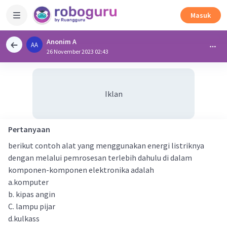
Masuk
Anonim A
AA
26 November 2023 02:43
Iklan
Pertanyaan
berikut contoh alat yang menggunakan energi listriknya
dengan melalui pemrosesan terlebih dahulu di dalam
komponen-komponen elektronika adalah
a.komputer
b. kipas angin
C. lampu pijar
d.kulkass