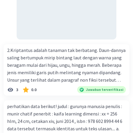
menemukan vaksin bagi virus Corona baru atau penyakit
pernapasan akut 2019-nCOV. Sebagai pusat epidemic,
ilmuwan Cina berupaya menemukan vaksin bagi virus itu.
Perkembangan terbaru adalah mereka menciptakan peta
genetik virus. 4) Ilmuwan dari Australia, Kanada, hingga
Prancis ikut menciptakan berbagai jenis inokulasi
bersama sejumlah perusahaan biotek dan vaksin.
2.Kriptantus adalah tanaman tak berbatang. Daun-dannya
Beberapa waktu lalu, Kepala Laboratorium Identifikasi
saling bertumpuk mirip bintang laut dengan warna yang
Virus dari Institut Peter Doherty untuk Infeksi dan
beragam mulai dari hijau, ungu, hingga merah. Beberapa
kekebalan, Melbourne, Julian Druce, menyatakan mereka
jenis memiliki garis putih melintang nyaman dipandang.
mengembangkan virus Corona versi laboratorium dari
Unsur yang terlihat dalam paragraf non fiksi tersebut
tubuh pasien yang terinfeksi untuk uji coba. Tanggapan
adalah... A. cara menyajikan isi buku B. bahasa yang
3
0.0
Jawaban terverifikasi
yang sesuai dengan berita tersebut adalah ... A.
digunakan C. tokoh dan penokohan D. penyajian alur cerita
Pemerintah Australia telah tanggap menghadapi
perhatikan data berikut! judul : gurunya manusia penulis :
serangan virus Corona dengan menemukan vaksin virus
munir chatif penerbit : kaifa learning dimensi : xx = 256
tersebut. B. Para ilmuan perlu segera mempelajari virus
hlm, 24 cm, cetakan xiv, juni 2014 , isbn : 978 602 8994 44 6
corona yang menjadi masalah besar bagi kesehatan dunia
data tersebut termasuk identitas untuk teks ulasan.... a.
karena persebarannya sangat cepat. C. Masyarakat perlu