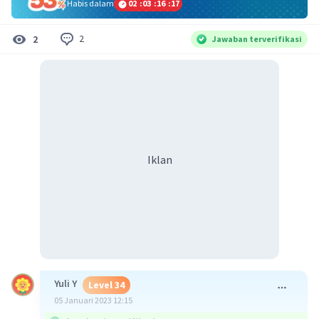
Habis dalam
02
:
03
:
16
:
17
2
2
Jawaban terverifikasi
Iklan
Yuli Y
Level 34
05 Januari 2023 12:15