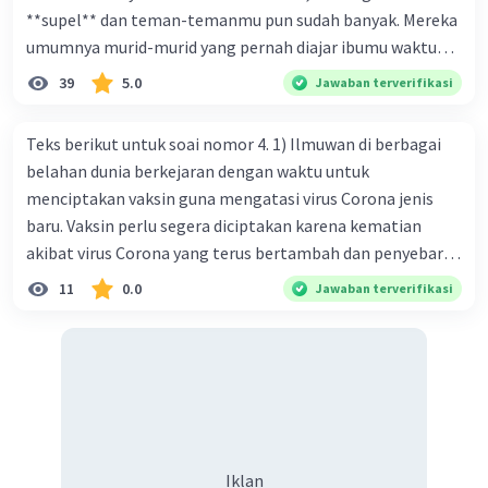
**supel** dan teman-temanmu pun sudah banyak. Mereka
umumnya murid-murid yang pernah diajar ibumu waktu
kelas satu. Sedangkan aku? Aku waktu itu baru saja pindah
39
5.0
Jawaban terverifikasi
ke kota kecil ini. Makna kata bercetak tebal dalam kutipan
cerpen tersebut adalah .... A. ramah C. santun B. sopan D.
Teks berikut untuk soai nomor 4. 1) Ilmuwan di berbagai
baik
belahan dunia berkejaran dengan waktu untuk
menciptakan vaksin guna mengatasi virus Corona jenis
baru. Vaksin perlu segera diciptakan karena kematian
akibat virus Corona yang terus bertambah dan penyebaran
virus yang kian meluas. 2) Pada Jum'at (7-2-2020), Komisi
11
0.0
Jawaban terverifikasi
Kesehatan Nasional Cina mencatat jumlah kematian
akibat virus Corona baru telah mencapai 636 kasus,
sedangkan jumlah warga yang terinfeksi menjadi 31.161
kasus. Kasus terbanyak terjadi di Hubei, Cina, tempat vi
kesehatan du niairus pertama muncul. Selain di Cina, virus
itu kini telah menyebar ke lebih dari 25 negara. 3) Para
ilmuwan bekerja dalam kecepatan penuh untuk
Iklan