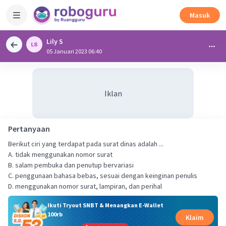
Masuk
Lily S
05 Januari 2023 06:40
Iklan
Pertanyaan
Berikut ciri yang terdapat pada surat dinas adalah ...
A. tidak menggunakan nomor surat
B. salam pembuka dan penutup bervariasi
C. penggunaan bahasa bebas, sesuai dengan keinginan penulis
D. menggunakan nomor surat, lampiran, dan perihal
Ikuti Tryout SNBT & Menangkan E-Wallet
100rb
Klaim