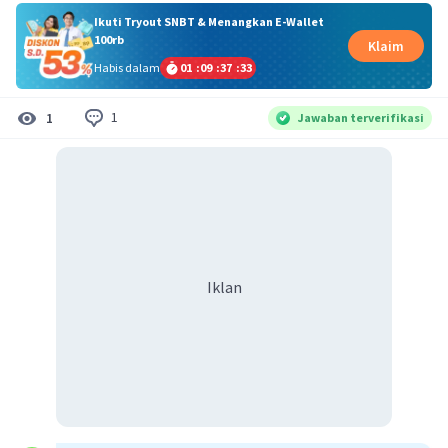
Ikuti Tryout SNBT & Menangkan E-Wallet
100rb
Klaim
Habis dalam
01
:
09
:
37
:
33
1
1
Jawaban terverifikasi
Iklan