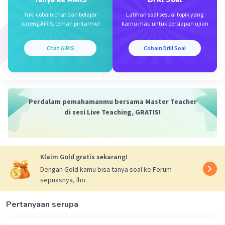
Yuk, cobain chat dan belajar
Latihan soal sesuai topik yang
bareng AiRIS, teman pintarmu!
kamu mau untuk persiapan ujian
Chat AiRIS
Cobain Drill Soal
Iklan
Perdalam pemahamanmu bersama Master Teacher
di sesi Live Teaching, GRATIS!
Klaim Gold gratis sekarang!
Dengan Gold kamu bisa tanya soal ke Forum
sepuasnya, lho.
Pertanyaan serupa