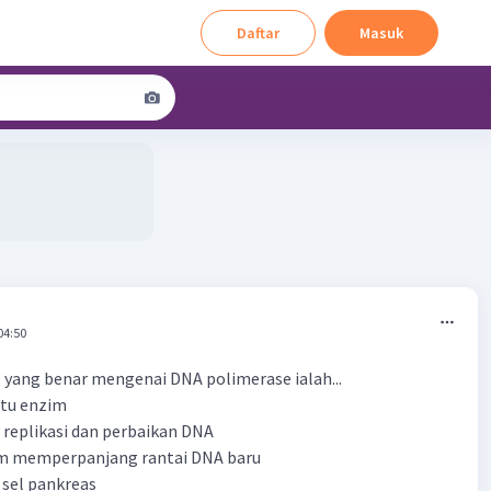
Daftar
Masuk
04:50
l yang benar mengenai DNA polimerase ialah...
atu enzim
m replikasi dan perbaikan DNA
am memperpanjang rantai DNA baru
h sel pankreas