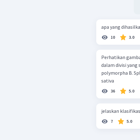
apa yang dihasilk
10
3.0
Perhatikan gamba
dalam divisi yang
polymorpha B. Sph
sativa
36
5.0
jelaskan klasifikas
7
5.0