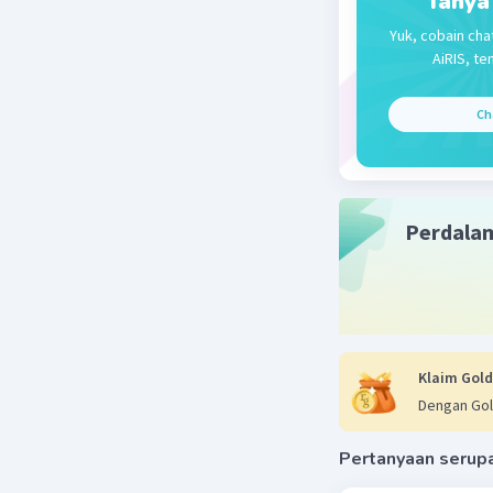
Tanya
Yuk, cobain cha
Beri R
AiRIS, te
Ch
Perdala
Klaim Gold
Dengan Gol
Pertanyaan serup