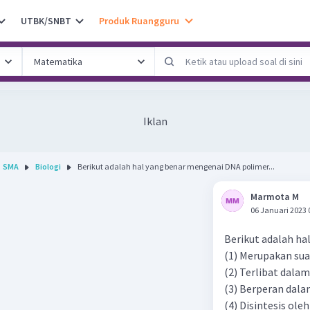
UTBK/SNBT
Produk Ruangguru
Iklan
SMA
Biologi
Berikut adalah hal yang benar mengenai DNA polimer...
Marmota M
06 Januari 2023 
Berikut adalah ha
(1) Merupakan su
(2) Terlibat dala
(3) Berperan dal
(4) Disintesis ole