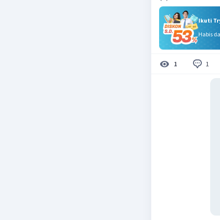
Ikuti T
Habis d
1
1