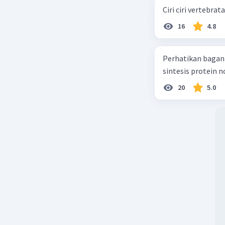
Ciri ciri vertebra
16
4.8
Perhatikan bagan sintesis protei
sintesis protein 
20
5.0