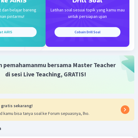
 ke AiRIS
Drill Soal
t dan belajar bareng
Latihan soal sesuai topik yang kamu mau
·
0.0
(
0
)
Balas
ating
man pintarmu!
untuk persiapan ujian
at AiRIS
Cobain Drill Soal
m pemahamanmu bersama Master Teacher
Iklan
di sesi Live Teaching, GRATIS!
 gratis sekarang!
d kamu bisa tanya soal ke Forum sepuasnya, lho.
a