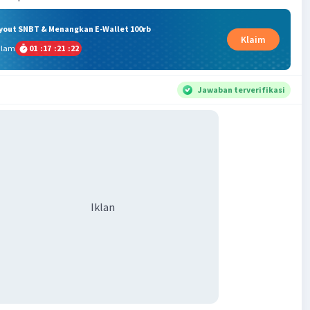
ryout SNBT & Menangkan E-Wallet 100rb
Klaim
alam
01
:
17
:
21
:
21
Jawaban terverifikasi
Iklan