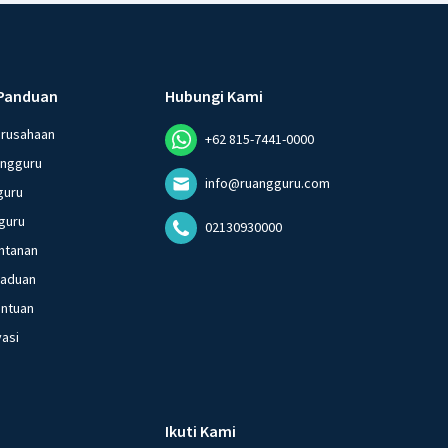
Panduan
Hubungi Kami
erusahaan
+62 815-7441-0000
angguru
info@ruangguru.com
guru
guru
02130930000
ntanan
gaduan
entuan
vasi
Ikuti Kami