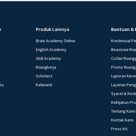
u
Produk Lainnya
Bantuan & 
Brain Academy Online
Kredensial P
English Academy
Beasiswa Ru
Skill Academy
Cicilan Ruang
Ruangkerja
Promo Ruang
Schoters
Laporan Kere
ess
Kalananti
Layanan Pen
Syarat & Ket
Kebijakan Pri
Tentang Kami
Kontak Kami
Press Kit