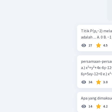
Titik P(p,−2) mel
adalah .... A. 0 B. −1
27
4.5
persamaan-persam
a.) x²+y²+4x-6y-12
6y+5xy-1
34
3.0
Apa yang dimaksud
14
4.2