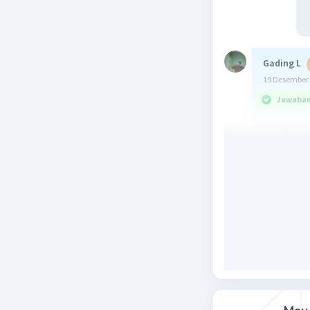
Gading L
19 Desember 
Jawaban 
berikut j
Beri R