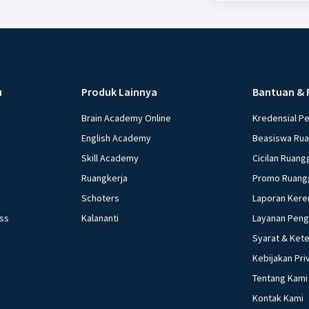
u
Produk Lainnya
Bantuan & 
Brain Academy Online
Kredensial P
English Academy
Beasiswa Ru
Skill Academy
Cicilan Ruang
Ruangkerja
Promo Ruang
Schoters
Laporan Kere
ess
Kalananti
Layanan Pen
Syarat & Ket
Kebijakan Pri
Tentang Kami
Kontak Kami