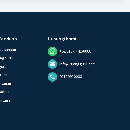
Panduan
Hubungi Kami
erusahaan
+62 815-7441-0000
angguru
info@ruangguru.com
guru
guru
02130930000
ntanan
gaduan
entuan
vasi