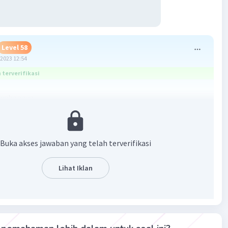
Level 58
2023 12:54
terverifikasi
awabannya
Buka akses jawaban yang telah terverifikasi
Lihat Iklan
·
5.0
(
1
)
Balas
ating