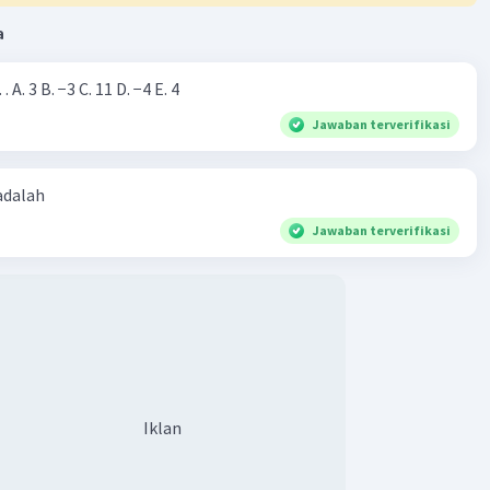
kasus ini, suku pertama (a) adalah 2m (lintasan pertama)
(r) adalah 2/3 (karena setiap lintasan berikutnya adalah 2/3
a
lumnya).
 ayunan bergerak dua arah, maka terdapat dua lintasan.
Nilai dari |−7+4|=… A. 3 B. −3 C. 11 D. −4 E. 4
pertama dengan a = 2m dan r = 2/3. Lintasan kedua dengan
Jawaban terverifikasi
/3 = 4/3m dan r = 2/3.
menghitung panjang lintasan total, kita perlu
kan panjang lintasan pertama dan kedua.
 adalah
Jawaban terverifikasi
an:
asan pertama, S∞ = a/(1 – r) = 2/(1 - 2/3) = 2/(1/3) = 6m.
asan kedua, S∞ = a/(1 – r) = (4/3)/(1 - 2/3) = (4/3)/(1/3) =
jang lintasan total = lintasan pertama + lintasan kedua =
= 10m.
jang lintasan yang dilalui ayunan sampai berhenti adalah 10
Iklan
·
0.0
(
0
)
Balas
ating