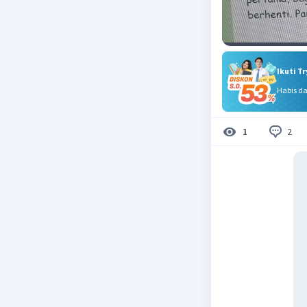
Ikuti T
Habis d
2
1