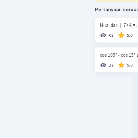
2. Dalam 
dan rasio 
Pertanyaan serup
dari sebe
3. Karena
Lintasan 
63
5.0
a = 2m * 2
4. Untuk 
menjumlah
cos 105° - cos 15°
17
5.0
Kesimpul
Untuk lint
Untuk lint
4m.
Jadi, pan
6m + 4m 
Jadi, pan
meter.
Beri R