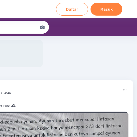
Daftar
Masuk
3 04:44
n nya 🙏