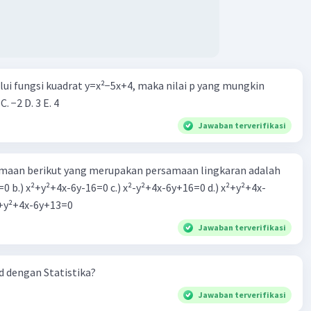
alui fungsi kuadrat y=x²−5x+4, maka nilai p yang mungkin
 C. −2 D. 3 E. 4
Jawaban terverifikasi
aan berikut yang merupakan persamaan lingkaran adalah
=0 b.) x²+y²+4x-6y-16=0 c.) x²-y²+4x-6y+16=0 d.) x²+y²+4x-
2=0 e.) x²+y²+4x-6y+13=0
Jawaban terverifikasi
 dengan Statistika?
Jawaban terverifikasi