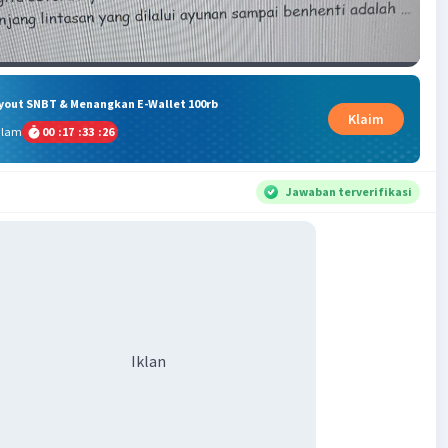
ryout SNBT & Menangkan E-Wallet 100rb
Klaim
alam
00
:
17
:
33
:
25
Jawaban terverifikasi
Iklan