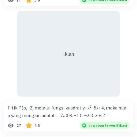
17
5.0
Iklan
Titik P(p,−2) melalui fungsi kuadrat y=x²−5x+4, maka nilai
p yang mungkin adalah .... A. 0 B. −1 C. −2 D. 3 E. 4
27
4.5
Jawaban terverifikasi