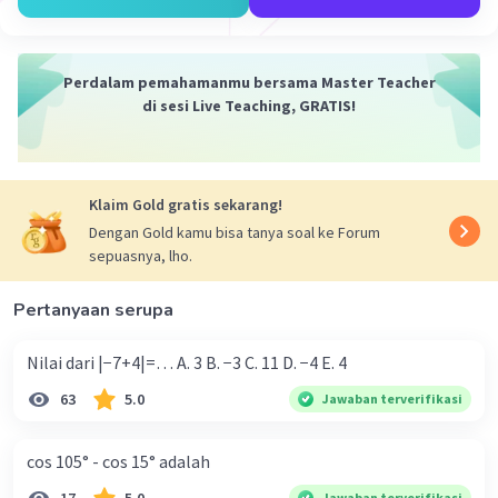
God Spot.
Hydroteraphy dan stimulant alam sebagai
pelengkap dan penyeimbang
Perdalam pemahamanmu bersama Master Teacher
di sesi Live Teaching, GRATIS!
·
0.0
(
0
)
Balas
Beri Rating
Klaim Gold gratis sekarang!
Dengan Gold kamu bisa tanya soal ke Forum
sepuasnya, lho.
Pertanyaan serupa
Iklan
Nilai dari |−7+4|=… A. 3 B. −3 C. 11 D. −4 E. 4
63
5.0
Jawaban terverifikasi
cos 105° - cos 15° adalah
Jawaban terverifikasi