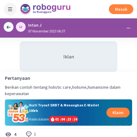
Masuk
Intan J
07 November 2023 06:37
Iklan
Pertanyaan
Berikan contoh tentang holistic care,holisme,humanisme dalam
keperawatan
Ikuti Tryout SNBT & Menangkan E-Wallet
100rb
Klaim
Habis dalam
01
:
04
:
23
:
23
1
4