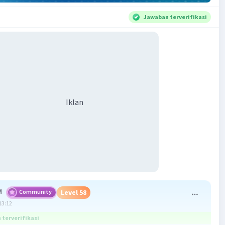
Jawaban terverifikasi
Iklan
M
Community
Level 58
13:12
terverifikasi