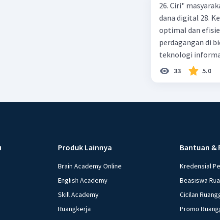
26. Ciri" masyarak
dana digital 28.
optimal dan efisi
perdagangan di bi
teknologi informa
menggunakan ATM 
33
5.0
pembayaran yang 
kegiatan praktek 
lembaga OJK 34. M
pembayaran 36. P
layanan keuangan 
Maksud dengan fl
u
Produk Lainnya
Bantuan & 
38. Cara meningka
39. Maksud dengan 
Brain Academy Online
Kredensial P
Penyebab perubaha
English Academy
Beasiswa Ru
Seringkali terda
Skill Academy
Cicilan Ruang
di masyarakat, sa
Ruangkerja
Promo Ruang
contoh perilaku y