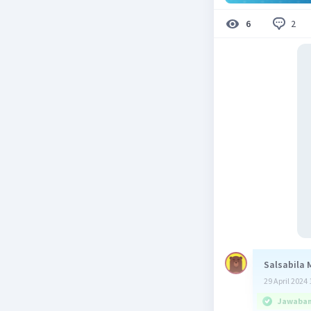
2
6
Salsabila 
29 April 2024 
Jawaban 