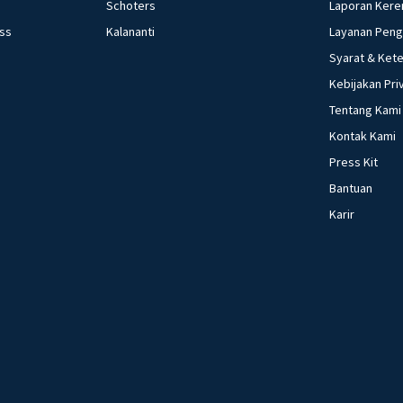
Schoters
Laporan Kere
tradisi di kearifan lokal Nusantara 44. 
ess
Kalananti
Layanan Pen
kondisi teknolog
kehidupan sosial m
Syarat & Ket
perubahan sosial 
Kebijakan Pri
fungsi asli uang 4
Tentang Kami
yang dilakukan keuangan 49. sebutkan pengertian dari 
Kontak Kami
3.i
Press Kit
Bantuan
Karir