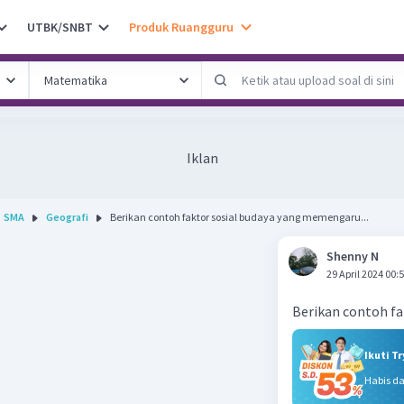
UTBK/SNBT
Produk Ruangguru
Iklan
SMA
Geografi
Berikan contoh faktor sosial budaya yang memengaru...
Shenny N
29 April 2024 00:
Berikan contoh fa
Ikuti T
Habis d