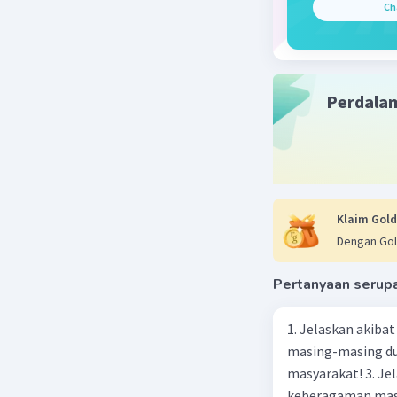
Ch
mengharga
berkelanj
Sebaliknya
perlindun
Perdala
kualitas 
Sistem Ke
spiritual
alam dan 
spiritual
perlindun
Klaim Gold
Sosialisa
Dengan Gol
masyaraka
manusia 
Pertanyaan serup
menentuka
dapat mem
1. Jelaskan akibat keber
masing-masing dua
masyarakat! 3. Jelaskan macam-macam konflik yang terjadi akibat
keberagaman masyarakat