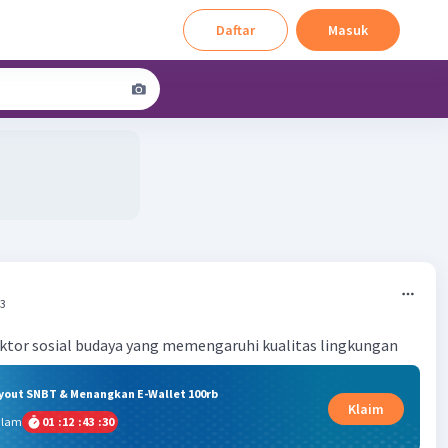
Daftar
Masuk
53
ktor sosial budaya yang memengaruhi kualitas lingkungan
ryout SNBT & Menangkan E-Wallet 100rb
Klaim
alam
01
:
12
:
43
:
29