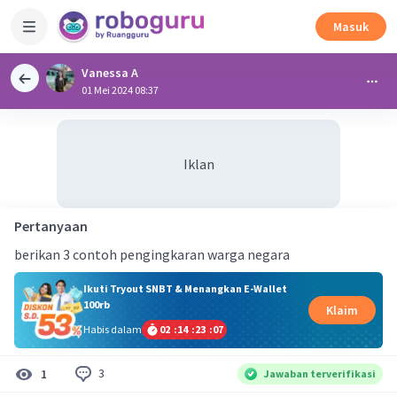
Masuk
Vanessa A
01 Mei 2024 08:37
Iklan
Pertanyaan
berikan 3 contoh pengingkaran warga negara
Ikuti Tryout SNBT & Menangkan E-Wallet
100rb
Klaim
Habis dalam
02
:
14
:
23
:
06
3
1
Jawaban terverifikasi