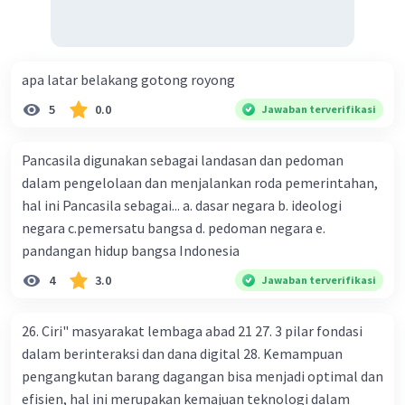
hingga penolakan terhadap kewajiban sosial.
Berikut adalah tiga contoh pengingkaran warga
negara:
Pajak Penghindaran
: Ketika individu atau
apa latar belakang gotong royong
perusahaan sengaja menghindari atau
5
0.0
Jawaban terverifikasi
mengurangi kewajiban pajak mereka dengan
cara-cara yang ilegal atau tidak etis. Ini bisa
Pancasila digunakan sebagai landasan dan pedoman
termasuk penggelapan pendapatan,
dalam pengelolaan dan menjalankan roda pemerintahan,
penggunaan skema penghindaran pajak, atau
hal ini Pancasila sebagai... a. dasar negara b. ideologi
transfer pricing untuk memindahkan
negara c.pemersatu bangsa d. pedoman negara e.
keuntungan ke yurisdiksi pajak yang lebih rendah.
pandangan hidup bangsa Indonesia
Penolakan Kewajiban Militer
: Dalam negara-
negara yang mewajibkan pelayanan militer,
4
3.0
Jawaban terverifikasi
penolakan untuk memenuhi kewajiban ini dapat
dianggap sebagai pengingkaran warga negara.
26. Ciri" masyarakat lembaga abad 21 27. 3 pilar fondasi
Hal ini terutama terjadi jika alasan penolakan
dalam berinteraksi dan dana digital 28. Kemampuan
tidak sesuai dengan hukum atau moralitas yang
pengangkutan barang dagangan bisa menjadi optimal dan
diterima secara luas, seperti penolakan
efisien, hal ini merupakan kemajuan teknologi dalam
berdasarkan kepentingan pribadi tanpa alasan