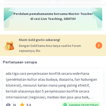
lagi.
Perdalam pemahamanmu bersama Master Teacher
·
0.0
(
0
)
Balas
Beri Rating
di sesi Live Teaching, GRATIS!
Nanda R
Community
Level 89
02 Mei 2024 05:17
Klaim Gold gratis sekarang!
Jawaban terverifikasi
Dengan Gold kamu bisa tanya soal ke Forum
sepuasnya, lho.
contoh pengingkaran warga negara bisa
Iklan
termasuk:
Pertanyaan serupa
Pajak
: Menghindari atau tidak membayar pajak
yang seharusnya dibayarkan kepada pemerintah
ada tiga cara penyelesaian konflik secara sederhana
merupakan contoh pengingkaran warga negara
(pendekatan kultur atau budaya, diaspora, fan hubungan
terhadap kewajiban fiskal mereka.
bilateral), menurut kalian mana yang paling efektif,
Melanggar Hukum
: Melanggar hukum dengan
berilah alasannya dari 5 penyelesaian konflik secara
melakukan tindakan kriminal seperti pencurian,
internasional (negosiasi, mediasi dan jasa-jasa baik,
penipuan, atau kekerasan adalah bentuk
konsiliasi, penyelidikan, dan penyelesaian di bawah
31
5.0
Jawaban terverifikasi