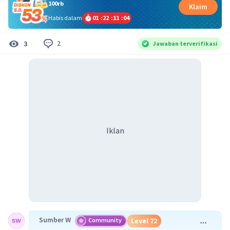
100rb
Klaim
Habis dalam
01
:
22
:
11
:
04
2
3
Jawaban terverifikasi
Iklan
Sumber W
Community
Level 72