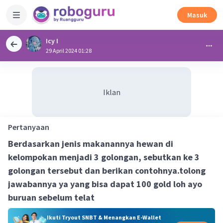
Masuk
Icy I
29 April 2024 01:28
Iklan
Pertanyaan
Berdasarkan jenis makanannya hewan di
kelompokan menjadi 3 golongan, sebutkan ke 3
golongan tersebut dan berikan contohnya.tolong
jawabannya ya yang bisa dapat
100 gold
loh ayo
buruan sebelum telat
Ikuti Tryout SNBT & Menangkan E-Wallet