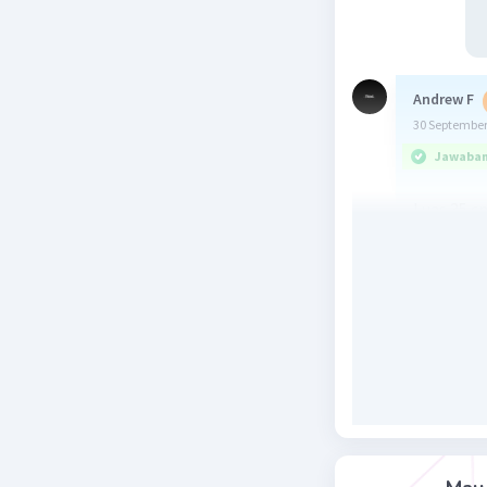
Andrew F
30 September
Jawaban 
Luas 35 c
a × b
Luas 84 c
a × c
Luas 180 
d × c
Terdapat 
1 × 35