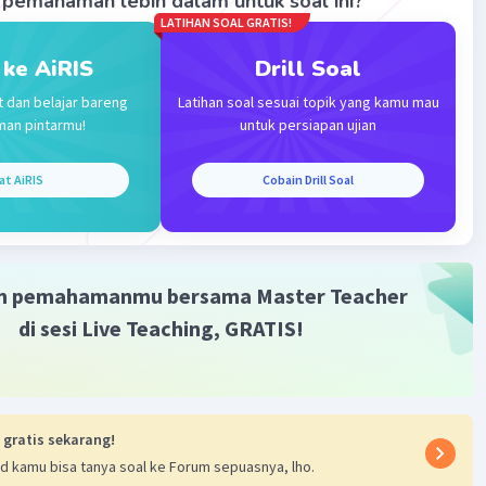
pemahaman lebih dalam untuk soal ini?
LATIHAN SOAL GRATIS!
 b
 ke AiRIS
Drill Soal
t dan belajar bareng
Latihan soal sesuai topik yang kamu mau
ungkinan besar panjangnya adalah 7 cm (a) dan lebarnya
man pintarmu!
untuk persiapan ujian
m (b).
at AiRIS
Cobain Drill Soal
an untuk luas 84 :
m pemahamanmu bersama Master Teacher
di sesi Live Teaching, GRATIS!
× c
ikannya, c × a)
 kemungkinan besar panjangnya adalah 7 cm (a) dan
 gratis sekarang!
dalah 12 cm (c).
d kamu bisa tanya soal ke Forum sepuasnya, lho.