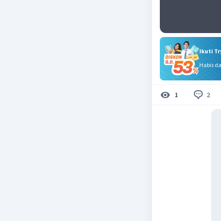
Ikuti T
Habis d
2
1