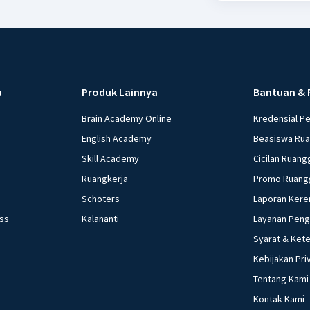
u
Produk Lainnya
Bantuan & 
Brain Academy Online
Kredensial P
English Academy
Beasiswa Ru
Skill Academy
Cicilan Ruang
Ruangkerja
Promo Ruang
Schoters
Laporan Kere
ess
Kalananti
Layanan Pen
Syarat & Ket
Kebijakan Pri
Tentang Kami
Kontak Kami