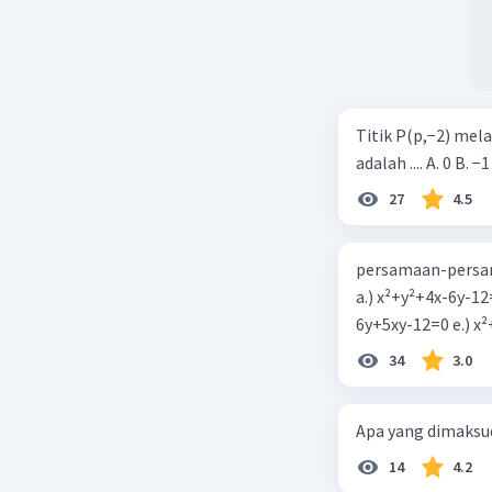
Jawaban 
Jawaban 
Titik P(p,−2) mel
adalah .... A. 0 B. −1
27
4.5
persamaan-persam
a.) x²+y²+4x-6y-12
Beri R
6y+5xy-1
34
3.0
Apa yang dimaksud
14
4.2