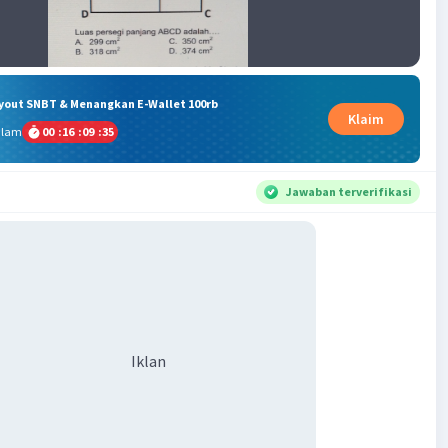
ryout SNBT & Menangkan E-Wallet 100rb
Klaim
alam
00
:
16
:
09
:
35
Jawaban terverifikasi
Iklan