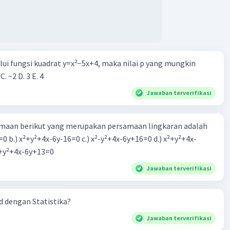
terverifikasi
nya adalah D
Iklan
alui fungsi kuadrat y=x²−5x+4, maka nilai p yang mungkin
 C. −2 D. 3 E. 4
Jawaban terverifikasi
aan berikut yang merupakan persamaan lingkaran adalah
=0 b.) x²+y²+4x-6y-16=0 c.) x²-y²+4x-6y+16=0 d.) x²+y²+4x-
·
0.0
(
0
)
Balas
ating
2=0 e.) x²+y²+4x-6y+13=0
Jawaban terverifikasi
 dengan Statistika?
Jawaban terverifikasi