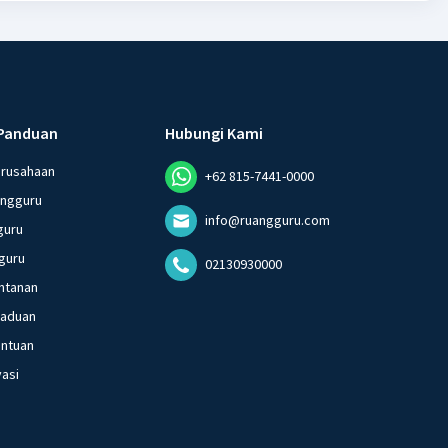
Panduan
Hubungi Kami
erusahaan
+62 815-7441-0000
angguru
info@ruangguru.com
guru
guru
02130930000
ntanan
gaduan
entuan
vasi