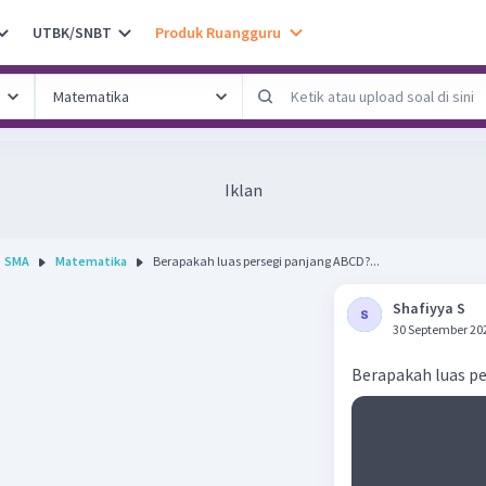
UTBK/SNBT
Produk Ruangguru
Iklan
SMA
Matematika
Berapakah luas persegi panjang ABCD?...
Shafiyya S
30 September 20
Berapakah luas p