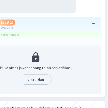
Level 22
 2023 23:45
terverifikasi
2
m
:
2
m
:
Buka akses jawaban yang telah terverifikasi
Lihat Iklan
2
cm
:
beberapa kemungkinan dari luas 35 :