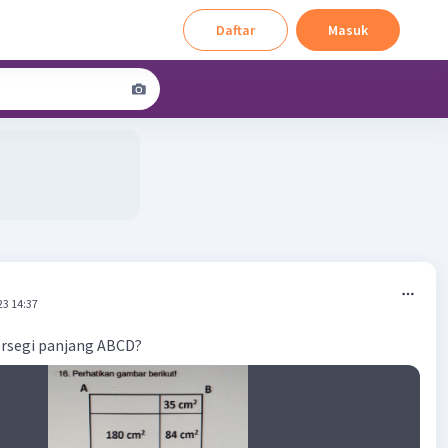
Daftar
Masuk
23 14:37
ersegi panjang ABCD?