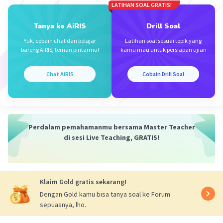
LATIHAN SOAL GRATIS!
T = periode (s)
t = selang waktu (s)
Tanya ke AiRIS
Drill Soal
n = banyak gelombang
Yuk, cobain chat dan belajar
Latihan soal sesuai topik yang
Hubungan antara frekuensi dan periode gelombang
bareng AiRIS, teman pintarmu!
kamu mau untuk persiapan ujian
adalah :
T = 1/f
Chat AiRIS
Cobain Drill Soal
Diketahui :
n = 1 gelombang
f = 1,5 Hz
Perdalam pemahamanmu bersama Master Teacher
Ditanya :
di sesi Live Teaching, GRATIS!
t dan T
Pembahasan :
Selang waktu untuk menempuh satu gelombang
Klaim Gold gratis sekarang!
dihitung dengan :
Dengan Gold kamu bisa tanya soal ke Forum
f = n/t
sepuasnya, lho.
t = 1/1,5
t = ⅔ s