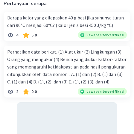
Pertanyaan serupa
Periode gelombang dihitung dengan :
T = 1/f
Berapa kalor yang dilepaskan 40 g besi jika suhunya turun
T = 1/1,5
dari 90°C menjadi 60°C? (kalor jenis besi 450 J/kg °C)
T = ⅔ s
4
5.0
Jawaban terverifikasi
Jadi waktu untuk menempuh satu gelombang dan
periodenya berturut-turut adalah ⅔ s dan ⅔ s.
Perhatikan data berikut. (1) Alat ukur (2) Lingkungan (3)
Orang yang mengukur (4) Benda yang diukur Faktor-faktor
·
0.0
(
0
)
Balas
Beri Rating
yang memengaruhi ketidakpastian pada hasil pengukuran
ditunjukkan oleh data nomor ... A. (1) dan (2) B. (1) dan (3)
C. (1) dan (4) D. (1), (2), dan (3) E. (1), (2),(3), dan (4)
2
0.0
Jawaban terverifikasi
Iklan