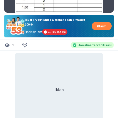
Ikuti Tryout SNBT & Menangkan E-Wallet
100rb
Klaim
Habis dalam
01
:
16
:
54
:
03
1
1
Jawaban terverifikasi
Iklan