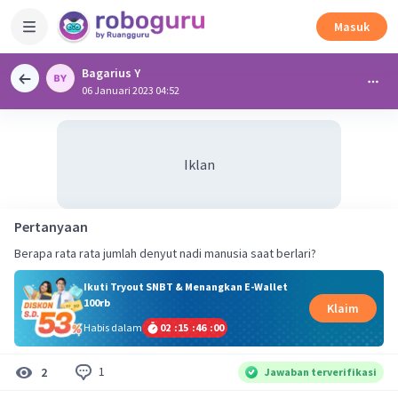
Masuk
Bagarius Y
06 Januari 2023 04:52
Iklan
Pertanyaan
Berapa rata rata jumlah denyut nadi manusia saat berlari?
Ikuti Tryout SNBT & Menangkan E-Wallet
100rb
Klaim
Habis dalam
02
:
15
:
45
:
59
1
2
Jawaban terverifikasi