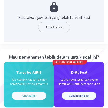
denyut jantung maksimal.
Yuk simak pembahasan berikut.
Buka akses jawaban yang telah terverifikasi
Detak jantung normal saat berolahraga berada
pada kisaran 70%-85% dari denyut jantung
Lihat Iklan
maksimal. Jadi jika detak jantung maksimal Anda
saat berolahraga adalah 180 kali per menit,
maka normalnya, selama olahraga, denyut
jantung berada di kisaran 90-153 kali per menit.
Mau pemahaman lebih dalam untuk soal ini?
Dengan demikian, jawaban yang tepat adalah
LATIHAN SOAL GRATIS!
70%-85% dari denyut jantung maksimal.
Tanya ke AiRIS
Drill Soal
·
0.0
(
0
)
Balas
Beri Rating
Yuk, cobain chat dan belajar
Latihan soal sesuai topik yang
bareng AiRIS, teman pintarmu!
kamu mau untuk persiapan ujian
Chat AiRIS
Cobain Drill Soal