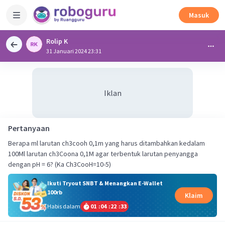
Masuk
Rolip K
31 Januari 2024 23:31
Iklan
Pertanyaan
Berapa ml larutan ch3cooh 0,1m yang harus ditambahkan kedalam
100Ml larutan ch3Coona 0,1M agar terbentuk larutan penyangga
dengan pH = 6? (Ka Ch3CooH=10-5)
Ikuti Tryout SNBT & Menangkan E-Wallet
100rb
Klaim
Habis dalam
01
:
04
:
22
:
32