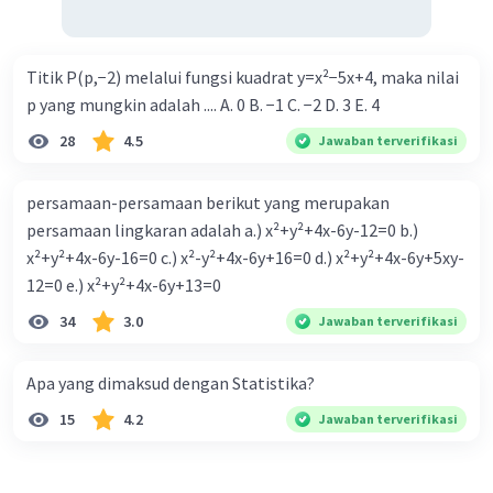
Titik P(p,−2) melalui fungsi kuadrat y=x²−5x+4, maka nilai
p yang mungkin adalah .... A. 0 B. −1 C. −2 D. 3 E. 4
28
4.5
Jawaban terverifikasi
persamaan-persamaan berikut yang merupakan
persamaan lingkaran adalah a.) x²+y²+4x-6y-12=0 b.)
x²+y²+4x-6y-16=0 c.) x²-y²+4x-6y+16=0 d.) x²+y²+4x-6y+5xy-
12=0 e.) x²+y²+4x-6y+13=0
34
3.0
Jawaban terverifikasi
Apa yang dimaksud dengan Statistika?
15
4.2
Jawaban terverifikasi