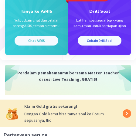
Tanya ke AiRIS
Drill Soal
Yuk, cobain chat dan belajar
Latihan soal sesuai topik yang
Iklan
bareng AiRIS, teman pintarmu!
kamu mau untuk persiapan ujian
Chat AiRIS
Cobain Drill Soal
Perdalam pemahamanmu bersama Master Teacher
di sesi Live Teaching, GRATIS!
Klaim Gold gratis sekarang!
Dengan Gold kamu bisa tanya soal ke Forum
sepuasnya, lho.
Pertanyaan serupa