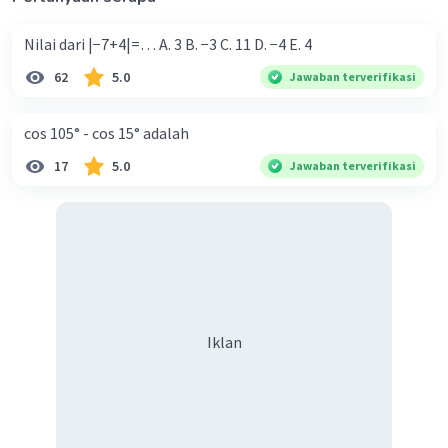
Nilai dari |−7+4|=… A. 3 B. −3 C. 11 D. −4 E. 4
62
5.0
Jawaban terverifikasi
cos 105° - cos 15° adalah
17
5.0
Jawaban terverifikasi
Iklan