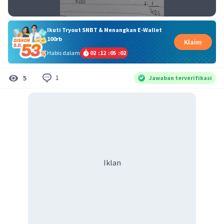
Ikuti Tryout SNBT & Menangkan E-Wallet
100rb
Klaim
Habis dalam
02
:
12
:
05
:
02
1
5
Jawaban terverifikasi
Iklan