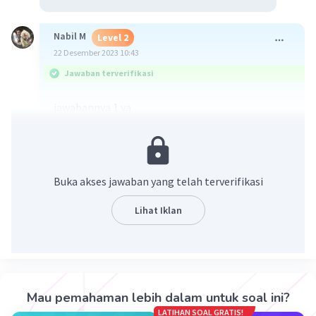
Nabil M
Level 2
22 Desember 2023 10:43
Jawaban terverifikasi
jawabannya 1 ya
Buka akses jawaban yang telah terverifikasi
Lihat Iklan
·
0.0
(
0
)
Balas
Beri Rating
Mau pemahaman lebih dalam untuk soal ini?
LATIHAN SOAL GRATIS!