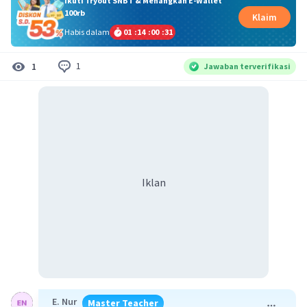
Ikuti Tryout SNBT & Menangkan E-Wallet
100rb
Klaim
Habis dalam
01
:
14
:
00
:
30
1
1
Jawaban terverifikasi
Iklan
E. Nur
Master Teacher