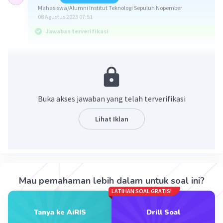
Mahasiswa/Alumni Institut Teknologi Sepuluh Nopember
08 Agustus 2023 07:51
Jawaban terverifikasi
Jawaban : ³√x²
Ingat!
>> a^n . a^m = a^(n+m)
Buka akses jawaban yang telah terverifikasi
>>a^n : a^m = a^(n-m)
>>(a^n)^m = a^(nm)
Lihat Iklan
Perhatikan perhitungan pada gambar terlampir.
Dengan demikian diperoleh ∛x²
Mau pemahaman lebih dalam untuk soal ini?
LATIHAN SOAL GRATIS!
Tanya ke AiRIS
Drill Soal