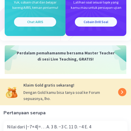
Yuk, cobain chat dan belajar
Latihan soal sesuai topik yang
bareng AiRIS, teman pintarmu!
kamu mau untuk persiapan ujian
Chat AiRIS
Cobain Drill Soal
·
0.0
(
0
)
Balas
Beri Rating
Perdalam pemahamanmu bersama Master Teacher
di sesi Live Teaching, GRATIS!
Iklan
Klaim Gold gratis sekarang!
Dengan Gold kamu bisa tanya soal ke Forum
sepuasnya, lho.
Pertanyaan serupa
Nilai dari |−7+4|=… A. 3 B. −3 C. 11 D. −4 E. 4