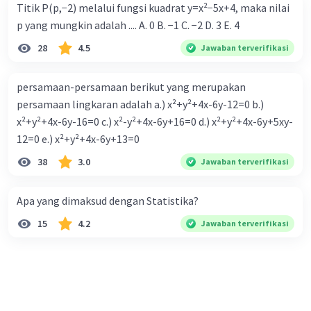
Titik P(p,−2) melalui fungsi kuadrat y=x²−5x+4, maka nilai
p yang mungkin adalah .... A. 0 B. −1 C. −2 D. 3 E. 4
28
4.5
Jawaban terverifikasi
persamaan-persamaan berikut yang merupakan
persamaan lingkaran adalah a.) x²+y²+4x-6y-12=0 b.)
x²+y²+4x-6y-16=0 c.) x²-y²+4x-6y+16=0 d.) x²+y²+4x-6y+5xy-
12=0 e.) x²+y²+4x-6y+13=0
38
3.0
Jawaban terverifikasi
Apa yang dimaksud dengan Statistika?
15
4.2
Jawaban terverifikasi