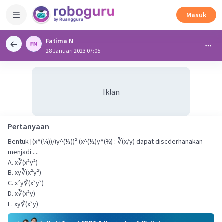
Masuk
Fatima N
28 Januari 2023 07:05
Iklan
Pertanyaan
Bentuk [(x^(¼))/(y^(⅓))² (x^(½)y^(⅔) : ∛(x/y) dapat disederhanakan
menjadi ....
A. x∛(x²y²)
B. xy∛(x²y²)
C. x²y∛(x²y²)
D. x∛(x²y)
E. xy∛(x²y)