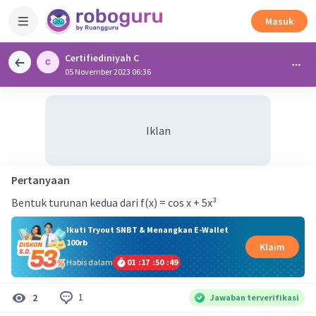
Masuk
Certifiediniyah C
05 November 2023 06:36
Iklan
Pertanyaan
Bentuk turunan kedua dari f(x) = cos x + 5x³
Ikuti Tryout SNBT & Menangkan E-Wallet
100rb
Klaim
Habis dalam
01
:
17
:
50
:
48
1
2
Jawaban terverifikasi