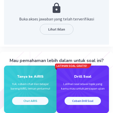
Pembahasan
f(x) = cos x + 5x³
f'(x) = -sin x + 15x²
Buka akses jawaban yang telah terverifikasi
f"(x) = -cos x + 30x
Lihat Iklan
·
0.0
(
0
)
Balas
Beri Rating
Mau pemahaman lebih dalam untuk soal ini?
LATIHAN SOAL GRATIS!
Tanya ke AiRIS
Drill Soal
Iklan
Yuk, cobain chat dan belajar
Latihan soal sesuai topik yang
bareng AiRIS, teman pintarmu!
kamu mau untuk persiapan ujian
Chat AiRIS
Cobain Drill Soal