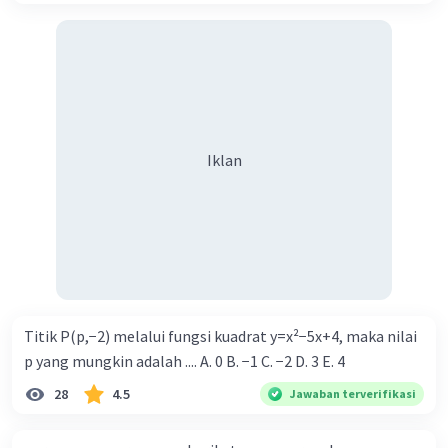
Iklan
Titik P(p,−2) melalui fungsi kuadrat y=x²−5x+4, maka nilai
p yang mungkin adalah .... A. 0 B. −1 C. −2 D. 3 E. 4
28
4.5
Jawaban terverifikasi