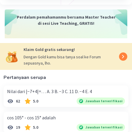
Perdalam pemahamanmu bersama Master Teacher
di sesi Live Teaching, GRATIS!
Klaim Gold gratis sekarang!
Dengan Gold kamu bisa tanya soal ke Forum
sepuasnya, lho.
Pertanyaan serupa
Nilai dari |−7+4|=… A. 3 B. −3 C. 11 D. −4 E. 4
62
5.0
Jawaban terverifikasi
cos 105° - cos 15° adalah
19
5.0
Jawaban terverifikasi