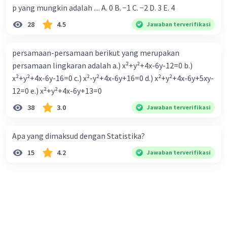
p yang mungkin adalah .... A. 0 B. −1 C. −2 D. 3 E. 4
28
4.5
Jawaban terverifikasi
persamaan-persamaan berikut yang merupakan
persamaan lingkaran adalah a.) x²+y²+4x-6y-12=0 b.)
x²+y²+4x-6y-16=0 c.) x²-y²+4x-6y+16=0 d.) x²+y²+4x-6y+5xy-
12=0 e.) x²+y²+4x-6y+13=0
38
3.0
Jawaban terverifikasi
Apa yang dimaksud dengan Statistika?
15
4.2
Jawaban terverifikasi