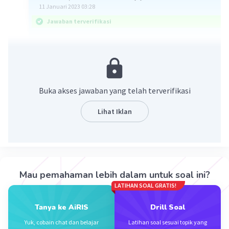
11 Januari 2023 03:28
Jawaban terverifikasi
Jawaban : c. 3√3
Ingat kembali:
Buka akses jawaban yang telah terverifikasi
√(axb) = √a x √b
a√c + b√c = (a + b)√c
Lihat Iklan
a√c - b√c = (a - b)√c
Maka:
√48 - √12 + √108 - √75
Mau pemahaman lebih dalam untuk soal ini?
= √(16x3) - √(4x3) + √(36x3) - √(25x3)
LATIHAN SOAL GRATIS!
= 4√3 - 2√3 + 6√3 - 5√3
= (4 - 2 + 6 - 5)√3
Tanya ke AiRIS
Drill Soal
= 3√3
Yuk, cobain chat dan belajar
Latihan soal sesuai topik yang