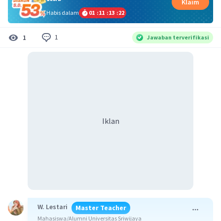
Klaim
Habis dalam
01
:
11
:
13
:
22
1
1
Jawaban terverifikasi
Iklan
W. Lestari
Master Teacher
Mahasiswa/Alumni Universitas Sriwijaya