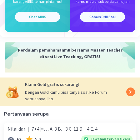
bareng AiRIS, teman pintarmu!
kamu mau untuk persiapan ujian
Jadi, jawaban yang benar adalah C.
Chat AiRIS
Cobain Drill Soal
·
0.0
(
0
)
Balas
Beri Rating
Perdalam pemahamanmu bersama Master Teacher
di sesi Live Teaching, GRATIS!
Iklan
Klaim Gold gratis sekarang!
Dengan Gold kamu bisa tanya soal ke Forum
sepuasnya, lho.
Pertanyaan serupa
Nilai dari |−7+4|=… A. 3 B. −3 C. 11 D. −4 E. 4
62
5.0
Jawaban terverifikasi