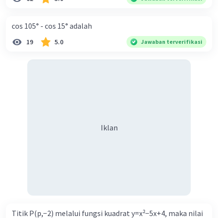
cos 105° - cos 15° adalah
19
5.0
Jawaban terverifikasi
Iklan
Titik P(p,−2) melalui fungsi kuadrat y=x²−5x+4, maka nilai