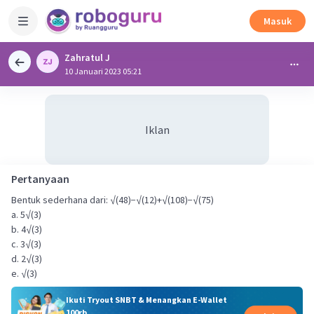
Masuk
Zahratul J
10 Januari 2023 05:21
Iklan
Pertanyaan
Bentuk sederhana dari: √(48)−√(12)+√(108)−√(75)
a. 5√(3)
b. 4√(3)
c. 3√(3)
d. 2√(3)
e. √(3)
Ikuti Tryout SNBT & Menangkan E-Wallet
100rb