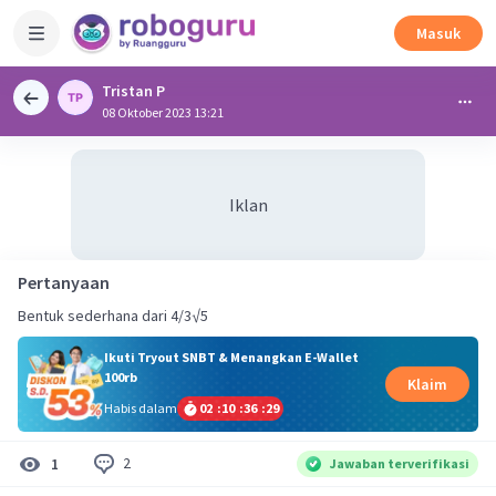
Masuk
Tristan P
08 Oktober 2023 13:21
Iklan
Pertanyaan
Bentuk sederhana dari 4/3√5
Ikuti Tryout SNBT & Menangkan E-Wallet
100rb
Klaim
Habis dalam
02
:
10
:
36
:
28
2
1
Jawaban terverifikasi