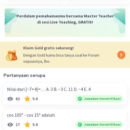
Perdalam pemahamanmu bersama Master Teacher
di sesi Live Teaching, GRATIS!
Klaim Gold gratis sekarang!
Dengan Gold kamu bisa tanya soal ke Forum
sepuasnya, lho.
Pertanyaan serupa
Nilai dari |−7+4|=… A. 3 B. −3 C. 11 D. −4 E. 4
62
5.0
Jawaban terverifikasi
cos 105° - cos 15° adalah
17
5.0
Jawaban terverifikasi