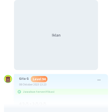
Iklan
Gita G
Level 94
08 Oktober 2023 13:23
Jawaban terverifikasi
4/3√5 × 3√5/3√5
12√5/9.5