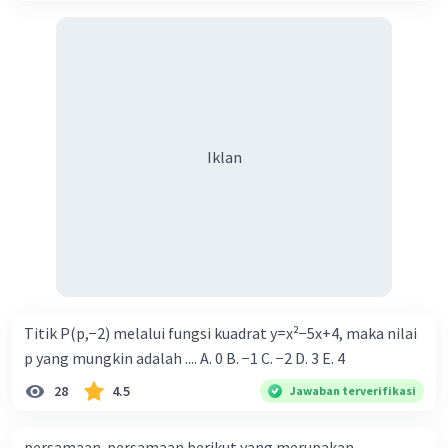
Iklan
Titik P(p,−2) melalui fungsi kuadrat y=x²−5x+4, maka nilai
p yang mungkin adalah .... A. 0 B. −1 C. −2 D. 3 E. 4
28
4.5
Jawaban terverifikasi
persamaan-persamaan berikut yang merupakan