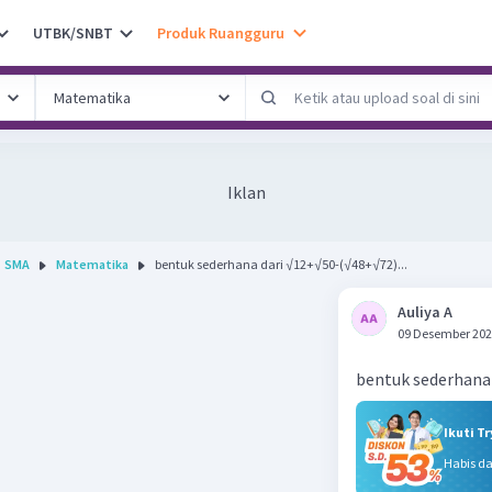
UTBK/SNBT
Produk Ruangguru
Iklan
SMA
Matematika
bentuk sederhana dari √12+√50-(√48+√72)...
Auliya A
09 Desember 202
bentuk sederhana
Ikuti T
Habis d