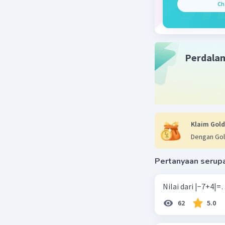
Ch
Perdala
Klaim Gold
Dengan Gol
Pertanyaan serup
62
5.0