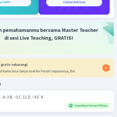
at AiRIS
Cobain Drill Soal
m pemahamanmu bersama Master Teacher
di sesi Live Teaching, GRATIS!
 gratis sekarang!
d kamu bisa tanya soal ke Forum sepuasnya, lho.
a
Nilai dari |−7+4|=… A. 3 B. −3 C. 11 D. −4 E. 4
Jawaban terverifikasi