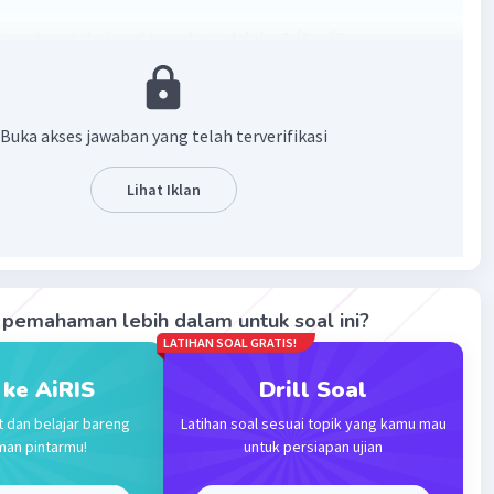
ang tepat dari soal tersebut adalah
–2√3 – √2.
– (√48 + √72)
0 – √48 – √72
Buka akses jawaban yang telah terverifikasi
25.2 – √16.3 – √36.2
2 – 4√3 – 6√2
Lihat Iklan
3 + 5√2 – 6√2
1√2
√2
·
5.0
(
1
)
Balas
ating
pemahaman lebih dalam untuk soal ini?
LATIHAN SOAL GRATIS!
 ke AiRIS
Drill Soal
t dan belajar bareng
Latihan soal sesuai topik yang kamu mau
man pintarmu!
untuk persiapan ujian
Iklan