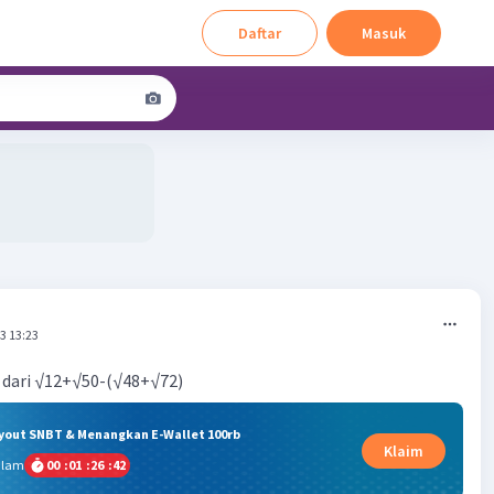
Daftar
Masuk
3 13:23
 dari √12+√50-(√48+√72)
ryout SNBT & Menangkan E-Wallet 100rb
Klaim
alam
00
:
01
:
26
:
42