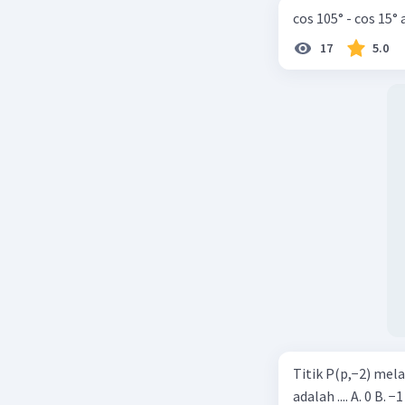
cos 105° - cos 15°
17
5.0
Titik P(p,−2) mel
adalah .... A. 0 B. −1