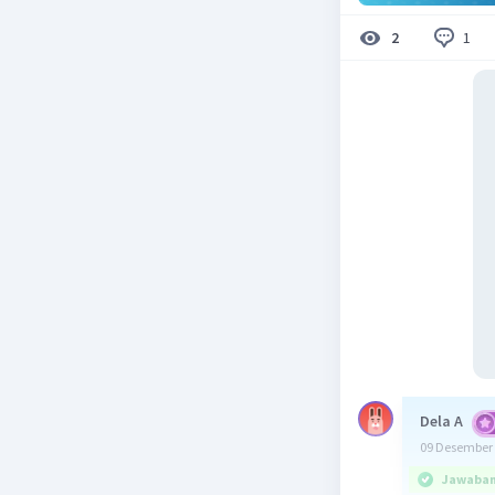
1
2
Dela A
09 Desember 
Jawaban 