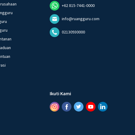
erusahaan
+62 815-7441-0000
angguru
info@ruangguru.com
guru
guru
02130930000
ntanan
gaduan
entuan
vasi
Ikuti Kami