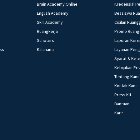
Brain Academy Online
Kredensial P
English Academy
Beasiswa Ru
Skill Academy
Cicilan Ruang
Ruangkerja
Promo Ruang
Schoters
Laporan Kere
ess
Kalananti
Layanan Pen
Syarat & Ket
Kebijakan Pri
Tentang Kami
Kontak Kami
Press Kit
Bantuan
Karir