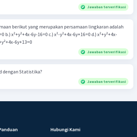
Jawaban terverifikasi
aan berikut yang merupakan persamaan lingkaran adalah
=0 b.) x²+y²+4x-6y-16=0 c.) x²-y²+4x-6y+16=0 d.) x²+y²+4x-
2=0 e.) x²+y²+4x-6y+13=0
Jawaban terverifikasi
 dengan Statistika?
Jawaban terverifikasi
Panduan
Hubungi Kami