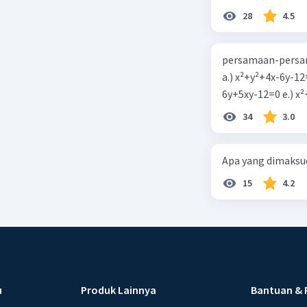
28
4.5
persamaan-persam
a.) x²+y²+4x-6y-12
6y+5xy-1
34
3.0
Apa yang dimaksud
15
4.2
u
Produk Lainnya
Bantuan & 