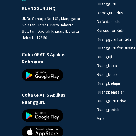
Ruangguru
RUANGGURU HQ
Roboguru Plus
Jl. Dr. Saharjo No.161, Manggarai
Dafa dan Lulu
Selatan, Tebet, Kota Jakarta
Kursus for Kids
Selatan, Daerah Khusus Ibukota
Jakarta 12860
Ruangguru for Kids
Ruangguru for Busin
Coba GRATIS Aplikasi
Ruanguji
Roboguru
Ruangbaca
Ruangkelas
Ruangbelajar
Ruangpengajar
Coba GRATIS Aplikasi
Ruangguru Privat
Ruangguru
Ruangpeduli
Airis