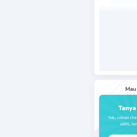
Jawaban y
√12 + √50 
= √12 + √5
= √4.3 + √
= 2√3 + 5√
= 2√3 – 4√
= –2√3 – 
=
–2√3 – 
Beri R
Mau 
Tanya
Yuk, cobain cha
AiRIS, te