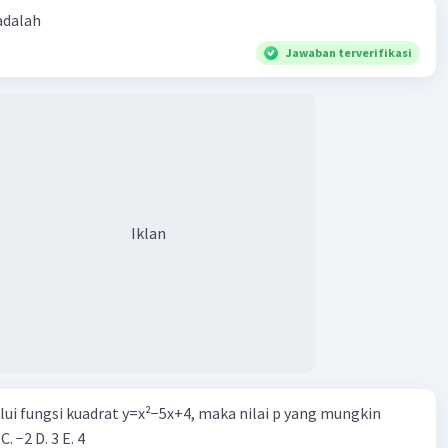
 adalah
Jawaban terverifikasi
Iklan
alui fungsi kuadrat y=x²−5x+4, maka nilai p yang mungkin
 C. −2 D. 3 E. 4