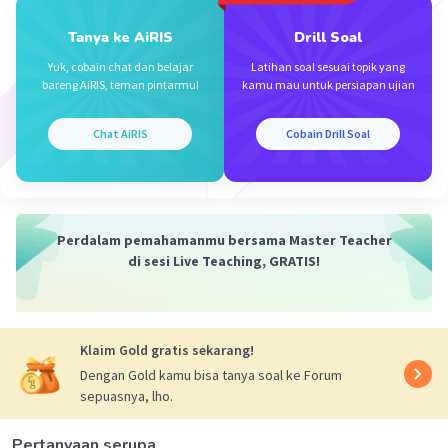
Tanya ke AiRIS
Drill Soal
Yuk, cobain chat dan belajar
Latihan soal sesuai topik yang
bareng AiRIS, teman pintarmu!
kamu mau untuk persiapan ujian
Iklan
Chat AiRIS
Cobain Drill Soal
Perdalam pemahamanmu bersama Master Teacher
di sesi Live Teaching, GRATIS!
Klaim Gold gratis sekarang!
Dengan Gold kamu bisa tanya soal ke Forum
sepuasnya, lho.
Pertanyaan serupa