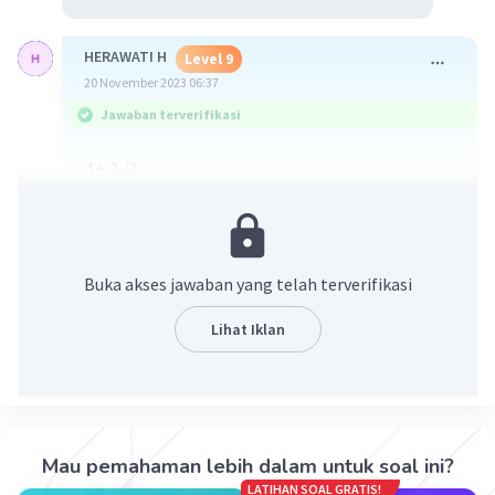
HERAWATI H
Level 9
20 November 2023 06:37
Jawaban terverifikasi
4 + 2√2
Buka akses jawaban yang telah terverifikasi
Lihat Iklan
·
0.0
(
0
)
Balas
Beri Rating
Mau pemahaman lebih dalam untuk soal ini?
LATIHAN SOAL GRATIS!