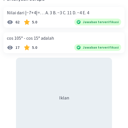
Nilai dari |−7+4|=… A. 3 B. −3 C. 11 D. −4 E. 4
62
5.0
Jawaban terverifikasi
cos 105° - cos 15° adalah
17
5.0
Jawaban terverifikasi
Iklan