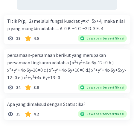
Titik P(p,−2) melalui fungsi kuadrat y=x²−5x+4, maka nilai
p yang mungkin adalah .... A. 0 B. −1 C. −2 D. 3 E. 4
28
4.5
Jawaban terverifikasi
persamaan-persamaan berikut yang merupakan
persamaan lingkaran adalah a.) x²+y²+4x-6y-12=0 b.)
x²+y²+4x-6y-16=0 c.) x²-y²+4x-6y+16=0 d.) x²+y²+4x-6y+5xy-
12=0 e.) x²+y²+4x-6y+13=0
34
3.0
Jawaban terverifikasi
Apa yang dimaksud dengan Statistika?
15
4.2
Jawaban terverifikasi