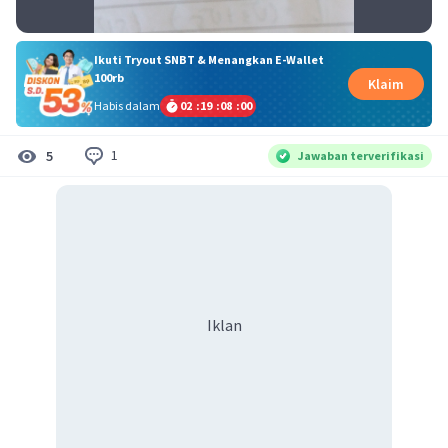
Ikuti Tryout SNBT & Menangkan E-Wallet
100rb
Klaim
Habis dalam
02
:
19
:
07
:
59
1
5
Jawaban terverifikasi
Iklan