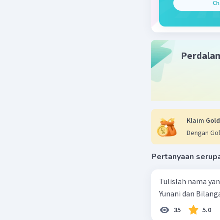
Ch
Perdala
Klaim Gold
Dengan Gol
Pertanyaan serup
Tulislah nama ya
Yunani dan Bilanga
35
5.0