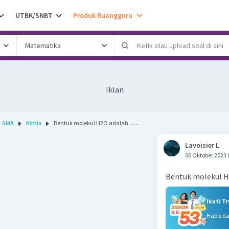
UTBK/SNBT
Produk Ruangguru
Iklan
SMA
Kimia
Bentuk molekul H2O adalah ......
Lavoisier L
06 Oktober 2023 
Bentuk molekul H2
Ikuti T
Habis d