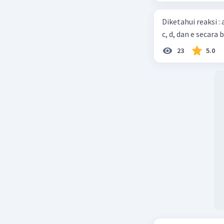
Diketahui reaksi :
c, d, dan e secara 
23
5.0