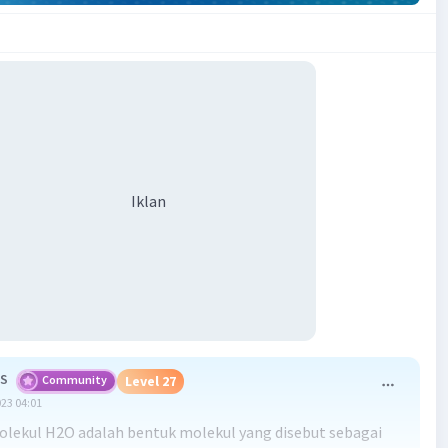
Iklan
 S
Community
Level 27
023 04:01
lekul H2O adalah bentuk molekul yang disebut sebagai