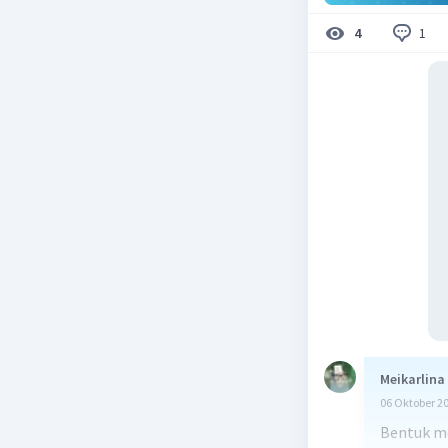
1
4
Meikarlina
06 Oktober 2
Bentuk mo