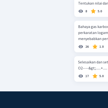
Tentukan nilai dar
8
5.0
Bahaya gas karbon mon
perkaratan logam b. mengurangi kadar CO2 di udara c. merusak lapisan ozon
26
1.0
Selesaikan dan seta
O2----&gt;.......+......
17
5.0