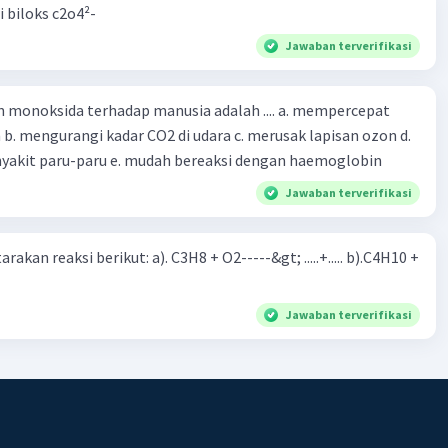
i biloks c2o4²-
Jawaban terverifikasi
oksida terhadap manusia adalah .... a. mempercepat
 d.
menyebabkan penyakit paru-paru e. mudah bereaksi dengan haemoglobin
Jawaban terverifikasi
rakan reaksi berikut: a). C3H8 + O2-----&gt; .....+..... b).C4H10 +
Jawaban terverifikasi