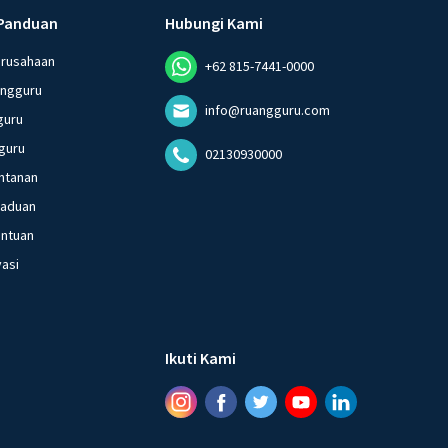
Panduan
Hubungi Kami
erusahaan
+62 815-7441-0000
angguru
info@ruangguru.com
guru
guru
02130930000
ntanan
gaduan
entuan
vasi
Ikuti Kami