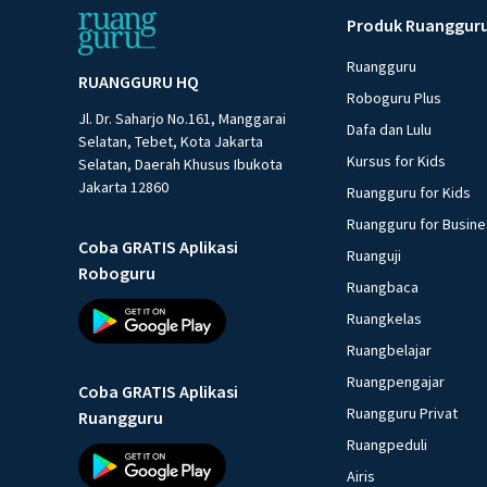
Produk Ruanggur
Ruangguru
RUANGGURU HQ
Roboguru Plus
Jl. Dr. Saharjo No.161, Manggarai
Dafa dan Lulu
Selatan, Tebet, Kota Jakarta
Kursus for Kids
Selatan, Daerah Khusus Ibukota
Jakarta 12860
Ruangguru for Kids
Ruangguru for Busin
Coba GRATIS Aplikasi
Ruanguji
Roboguru
Ruangbaca
Ruangkelas
Ruangbelajar
Ruangpengajar
Coba GRATIS Aplikasi
Ruangguru Privat
Ruangguru
Ruangpeduli
Airis