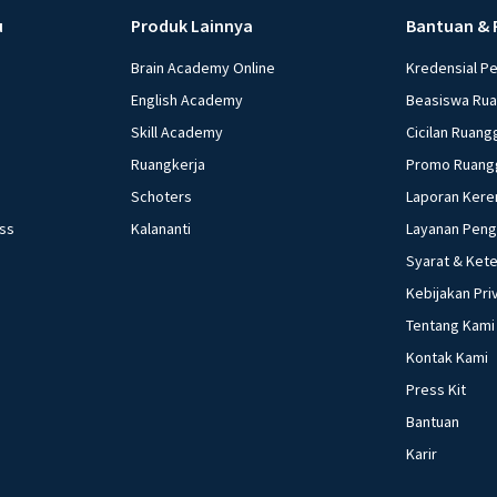
u
Produk Lainnya
Bantuan & 
Brain Academy Online
Kredensial P
English Academy
Beasiswa Ru
Skill Academy
Cicilan Ruang
Ruangkerja
Promo Ruang
Schoters
Laporan Kere
ess
Kalananti
Layanan Pen
Syarat & Ket
Kebijakan Pri
Tentang Kami
Kontak Kami
Press Kit
Bantuan
Karir