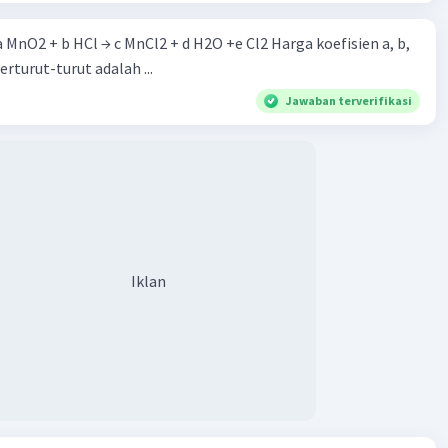
 a MnO2 + b HCl → c MnCl2 + d H2O +e Cl2 Harga koefisien a, b,
berturut-turut adalah ...
Jawaban terverifikasi
Iklan