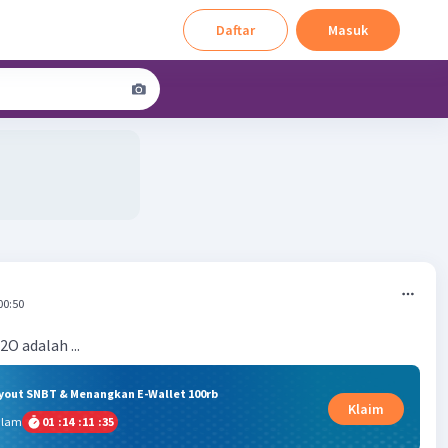
Daftar
Masuk
00:50
O adalah ...
ryout SNBT & Menangkan E-Wallet 100rb
Klaim
alam
01
:
14
:
11
:
35