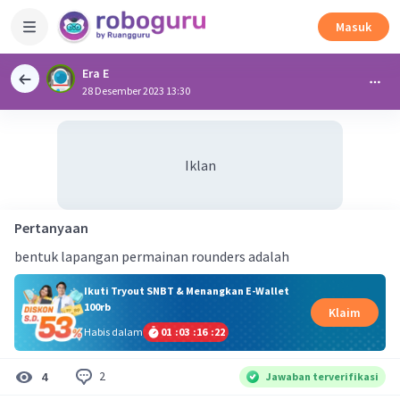
Masuk
Era E
28 Desember 2023 13:30
Iklan
Pertanyaan
bentuk lapangan permainan rounders adalah
Ikuti Tryout SNBT & Menangkan E-Wallet
100rb
Klaim
Habis dalam
01
:
03
:
16
:
22
2
4
Jawaban terverifikasi