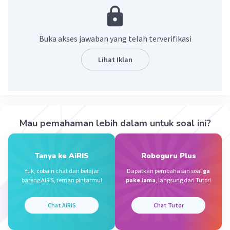
rounders. Dengan bentuk segi lima sama sisi,
maka setiap sisi memiliki panjang yang sama,
yatu 15 meter. Setiap titik sudut menjadi tempat
Buka akses jawaban yang telah terverifikasi
hinggap atau base, sehingga terdiri dari 5 base.
Lihat Iklan
·
0.0
(
0
)
Balas
Beri Rating
Dela A
Community
Level 92
31 Desember 2023 11:30
Mau pemahaman lebih dalam untuk soal ini?
bentuk dari lapangan rounders adalah
segi lima.
Berikut sejumlah aturan terkait lapangan
Tanya ke AiRIS
Roboguru Plus
Iklan
rounders. Dengan bentuk segi lima sama sisi,
Yuk, cobain chat dan belajar
Dapatkan pembahasan soal
ga
maka setiap sisi memiliki panjang yang sama,
bareng AiRIS, teman pintarmu!
pake lama
, langsung dari Tutor!
yatu 15 meter. Setiap titik sudut menjadi tempat
hinggap atau base, sehingga terdiri dari 5 base.
Chat AiRIS
Chat Tutor
·
0.0
(
0
)
Balas
Beri Rating