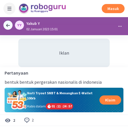
Masuk
Yakub Y
02 Januari 2023 15:01
Iklan
Pertanyaan
bentuk bentuk pergerakan nasionalis di indonesia
Ikuti Tryout SNBT & Menangkan E-Wallet
100rb
Klaim
Habis dalam
01
:
11
:
24
:
57
2
2