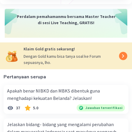
Perdalam pemahamanmu bersama Master Teacher
di sesi Live Teaching, GRATIS!
Klaim Gold gratis sekarang!
Dengan Gold kamu bisa tanya soal ke Forum
sepuasnya, lho.
Pertanyaan serupa
Apakah benar NIBKD dan MBKS dibentuk guna
menghadapi kekuatan Belanda? Jelaskan!
37
5.0
Jawaban terverifikasi
Jelaskan bidang- bidang yang mengalami perubahan
dalam masyarakat Indonesia saat masuknya pengaruh