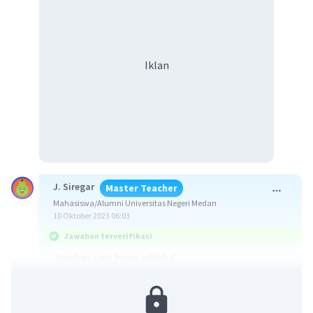
Iklan
J. Siregar
Master Teacher
Mahasiswa/Alumni Universitas Negeri Medan
10 Oktober 2023 06:03
Jawaban terverifikasi
Jawaban yang benar adalah C.
Salah satu prinsip kimia hijau adalah use of renewable
feedstocks (penggunaan bahan baku terbarukan).