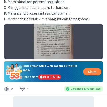
B. Meminimalkan potensi kecelakaan
C. Menggunakan bahan baku terbarukan.
D. Merancang proses sintesis yang aman
E. Merancang produk kimia yang mudah terdegradasi
Ikuti Tryout SNBT & Menangkan E-Wallet
100rb
Klaim
Habis dalam
01
:
17
:
27
:
35
2
2
Jawaban terverifikasi