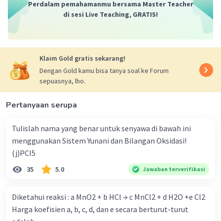
Perdalam pemahamanmu bersama Master Teacher
di sesi Live Teaching, GRATIS!
Muhammad A
Level 51
10 Oktober 2023 02:27
C
Klaim Gold gratis sekarang!
Dengan Gold kamu bisa tanya soal ke Forum
Iklan
·
3.5
(
2
)
Balas
Beri Rating
sepuasnya, lho.
Pertanyaan serupa
Tulislah nama yang benar untuk senyawa di bawah ini
menggunakan Sistem Yunani dan Bilangan Oksidasi!
(j)PCI5
35
5.0
Jawaban terverifikasi
Diketahui reaksi : a MnO2 + b HCl → c MnCl2 + d H2O +e Cl2
Harga koefisien a, b, c, d, dan e secara berturut-turut