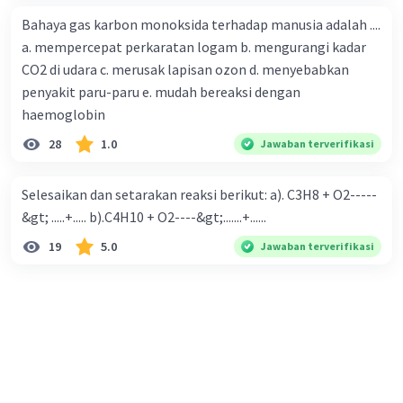
Bahaya gas karbon monoksida terhadap manusia adalah ....
a. mempercepat perkaratan logam b. mengurangi kadar
CO2 di udara c. merusak lapisan ozon d. menyebabkan
penyakit paru-paru e. mudah bereaksi dengan
haemoglobin
28
1.0
Jawaban terverifikasi
Selesaikan dan setarakan reaksi berikut: a). C3H8 + O2-----
&gt; .....+..... b).C4H10 + O2----&gt;.......+......
19
5.0
Jawaban terverifikasi