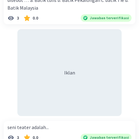
disebut … a. Batik tulis b. Batik Pekalongan c. batik Tie d.
didapatkan bisa membentuk corak atau hiasan warna.
Batik Malaysia
Pada beberapa bentuk kerajinan, umumnya teknik batik
3
0.0
Jawaban terverifikasi
yang dipilih yaitu teknik cap, canting tulis, atau printing.
6. Teknik menatah
Teknik menatah ialah cara menghias pada suatu bahan
kerajinan dengan memberi lubang-lubang halus supaya
menggambarkan sebuah pola ragam hias.
Iklan
Cara menatah ini terbilang rumit, bahkan sering kali
diterapkan untuk bahan kerajinan kulit, rotan, atau
samak.
7. Teknik cukil
Kerajinan bahan keras juga ada yang membutuhkan
teknik cukil. Proses cukil dapat menghasilkan gambar,
tulisan, atau pola ukiran tertentu.
seni teater adalah...
3
0.0
Jawaban terverifikasi
Teknik cukil biasanya dilakukan pada tahap paling awal