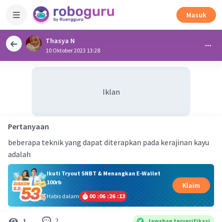
Masuk
Thasya N
10 Oktober 2023 13:28
Iklan
Pertanyaan
beberapa teknik yang dapat diterapkan pada kerajinan kayu
adalah
Ikuti Tryout SNBT & Menangkan E-Wallet
100rb
Klaim
Habis dalam
00
:
06
:
26
:
13
2
1
Jawaban terverifikasi