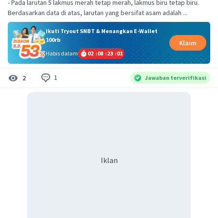
- Pada larutan 5 lakmus merah tetap merah, lakmus biru tetap biru.
Berdasarkan data di atas, larutan yang bersifat asam adalah ...
Ikuti Tryout SNBT & Menangkan E-Wallet
100rb
Klaim
Habis dalam
02
:
08
:
23
:
00
1
2
Jawaban terverifikasi
Iklan