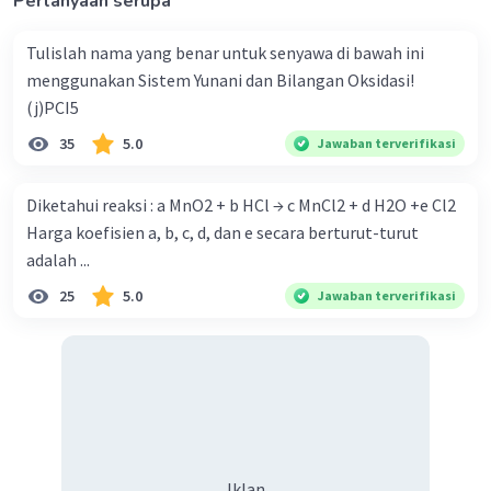
Pertanyaan serupa
Tulislah nama yang benar untuk senyawa di bawah ini
menggunakan Sistem Yunani dan Bilangan Oksidasi!
(j)PCI5
35
5.0
Jawaban terverifikasi
Diketahui reaksi : a MnO2 + b HCl → c MnCl2 + d H2O +e Cl2
Harga koefisien a, b, c, d, dan e secara berturut-turut
adalah ...
25
5.0
Jawaban terverifikasi
Iklan