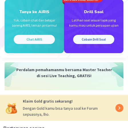
Tanya ke AiRIS
Drill Soal
Yuk, cobain chat dan belajar
Latihan soal sesuai topik yang
bareng AiRIS, teman pintarmu!
kamu mau untuk persiapan ujian
Chat AiRIS
Cobain Drill Soal
Perdalam pemahamanmu bersama Master Teacher
di sesi Live Teaching, GRATIS!
Klaim Gold gratis sekarang!
Dengan Gold kamu bisa tanya soal ke Forum
sepuasnya, lho.